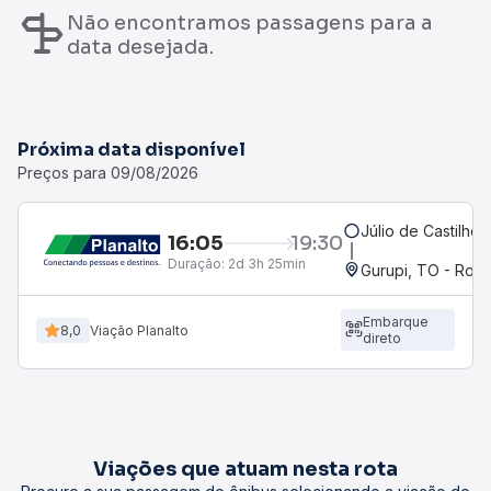
Não encontramos passagens para a
data desejada.
Próxima data disponível
Preços para 09/08/2026
Júlio de Castilhos
16:05
19:30
Duração:
2d 3h 25min
Gurupi, TO - Rodo
Embarque
8,0
Viação Planalto
direto
Viações que atuam nesta rota