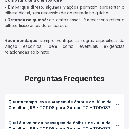
Como funciona o embarque
• Embarque direto:
algumas viações permitem apresentar o
bilhete digital, sem necessidade de retirada no guichê.
• Retirada no guichê:
em certos casos, é necessário retirar o
bilhete físico antes do embarque.
Recomendação:
sempre verifique as regras específicas da
viação escolhida, bem como eventuais exigências
relacionadas ao bilhete.
Perguntas Frequentes
Quanto tempo leva a viagem de ônibus de Júlio de
Castilhos, RS - TODOS para Gurupi, TO - TODOS?
A viagem de ônibus de Júlio de Castilhos, RS - TODOS
Qual é o valor da passagem de ônibus de Júlio de
para Gurupi, TO - TODOS leva em média 51h 25min,
Castilhos, RS - TODOS para Gurupi, TO - TODOS?