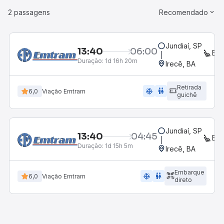
2 passagens
Recomendado
Jundiaí, SP
13:40
06:00
EX
Duração:
1d 16h 20m
Irecê, BA
Retirada
ac_unit
wc
6,0
Viação Emtram
guichê
Jundiaí, SP
13:40
04:45
EX
Duração:
1d 15h 5m
Irecê, BA
Embarque
ac_unit
wc
6,0
Viação Emtram
direto