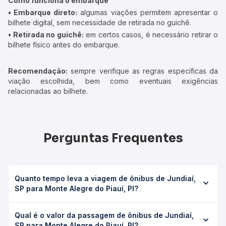
Como funciona o embarque
• Embarque direto:
algumas viações permitem apresentar o
bilhete digital, sem necessidade de retirada no guichê.
• Retirada no guichê:
em certos casos, é necessário retirar o
bilhete físico antes do embarque.
Recomendação:
sempre verifique as regras específicas da
viação escolhida, bem como eventuais exigências
relacionadas ao bilhete.
Perguntas Frequentes
Quanto tempo leva a viagem de ônibus de Jundiaí,
SP para Monte Alegre do Piauí, PI?
A viagem de ônibus de Jundiaí, SP para Monte Alegre do
Qual é o valor da passagem de ônibus de Jundiaí,
Piauí, PI leva em média 31h 55min, podendo variar
SP para Monte Alegre do Piauí, PI?