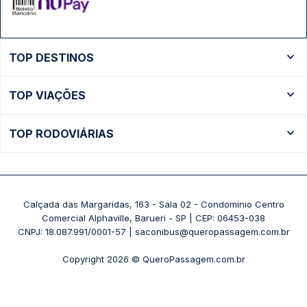
TOP DESTINOS
Ônibus Rio de Janeiro
TOP VIAÇÕES
Ônibus São Paulo
Passagens Cometa
Ônibus Brasília
TOP RODOVIÁRIAS
Passagens Gontijo
Ônibus Campinas
Rodoviária São Paulo - Tietê
Passagens 1001
Ônibus Londrina
Rodoviária Rio de Janeiro - Novo Rio
Passagens Águia Branca
+ Destinos
Rodoviária Belo Horizonte - Gov. Israel Pinheiro (Tergip)
Calçada das Margaridas, 163 - Sala 02 - Condomínio Centro
Passagens Pássaro Marron
Comercial Alphaville, Barueri - SP | CEP: 06453-038
Rodoviária Curitiba
+ Viações
CNPJ: 18.087.991/0001-57 | saconibus@queropassagem.com.br
Rodoviária São Paulo - Barra Funda
Copyright 2026 © QueroPassagem.com.br
+ Rodoviárias