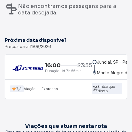
Não encontramos passagens para a
data desejada.
Próxima data disponível
Preços para 11/08/2026
Jundiaí, SP - Pas
16:00
23:55
Duração:
1d 7h 55min
Monte Alegre do P
Embarque
7,3
Viação JL Expresso
direto
Viações que atuam nesta rota