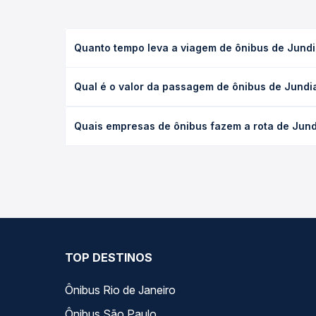
Quanto tempo leva a viagem de ônibus de Jundia
A viagem de ônibus de Jundiaí, SP para Paulicéia, 
Qual é o valor da passagem de ônibus de Jundia
as condições de tráfego. Na Quero Passagem você 
O preço da passagem de ônibus de Jundiaí, SP para 
Quais empresas de ônibus fazem a rota de Jundi
antecedência da compra. Na Quero Passagem você c
As viações não identificadas operam o trecho de J
opções — empresas, horários, tipos de serviço e p
TOP DESTINOS
Ônibus Rio de Janeiro
Ônibus São Paulo