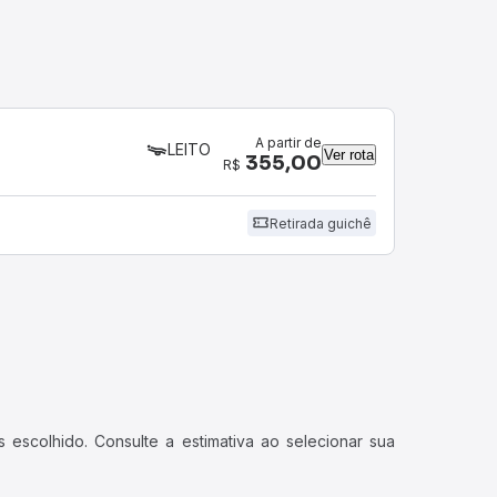
A partir de
LEITO
Ver rota
355,00
R$
Retirada guichê
 escolhido. Consulte a estimativa ao selecionar sua