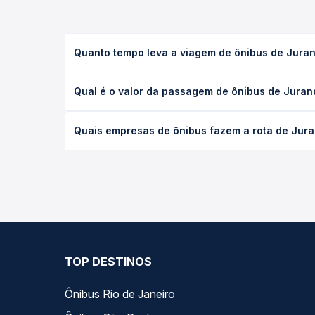
Quanto tempo leva a viagem de ônibus de Jura
A viagem de ônibus de Juranda, PR para Campo Mou
Qual é o valor da passagem de ônibus de Jura
executivo ou leito) e as condições de tráfego. Na
O preço da passagem de ônibus de Juranda, PR pa
Quais empresas de ônibus fazem a rota de Jur
poltrona e a antecedência da compra. Na Quero Pa
As viações Expresso Nossa Senhora da Penha oper
Passagem você compara todas as opções — empresas
TOP DESTINOS
Ônibus Rio de Janeiro