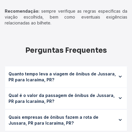
Recomendação:
sempre verifique as regras específicas da
viação escolhida, bem como eventuais exigências
relacionadas ao bilhete.
Perguntas Frequentes
Quanto tempo leva a viagem de ônibus de Jussara,
PR para Icaraíma, PR?
A viagem de ônibus de Jussara, PR para Icaraíma, PR leva
Qual é o valor da passagem de ônibus de Jussara,
em média 3h 50min, podendo variar conforme a viação, o
PR para Icaraíma, PR?
tipo de serviço (convencional, executivo ou leito) e as
condições de tráfego. Na Quero Passagem você consulta
O preço da passagem de ônibus de Jussara, PR para
os horários disponíveis e vê a duração exata de cada
Quais empresas de ônibus fazem a rota de
Icaraíma, PR custa em média R$ 82,05 e varia conforme a
opção na data desejada.
Jussara, PR para Icaraíma, PR?
data da viagem, a empresa, o tipo de poltrona e a
antecedência da compra. Na Quero Passagem você