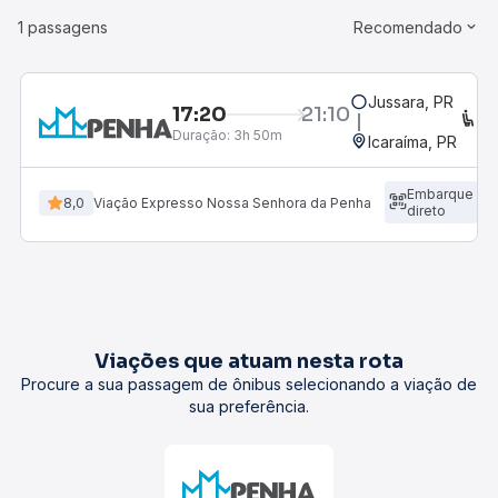
1 passagens
Recomendado
Jussara, PR
17:20
21:10
C
Duração:
3h 50m
Icaraíma, PR
Embarque
8,0
Viação Expresso Nossa Senhora da Penha
direto
Viações que atuam nesta rota
Procure a sua passagem de ônibus selecionando a viação de
sua preferência.