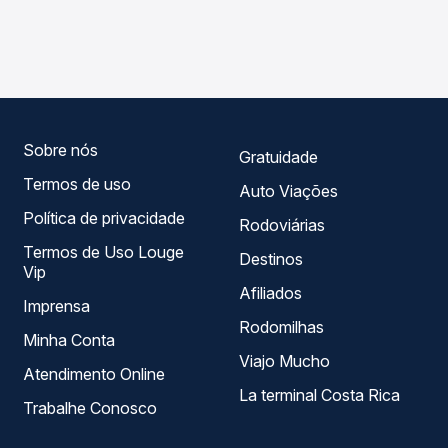
As viações Expresso Nossa Senhora da Penha operam o
compara os preços de todas as viações em tempo real e
trecho de Jussara, PR para Icaraíma, PR, com horários
garante a melhor oferta para o seu roteiro.
variados ao longo do dia. Na Quero Passagem você
compara todas as opções — empresas, horários, tipos de
serviço e preços — em um só lugar e escolhe a que
melhor se encaixa na sua viagem.
Sobre nós
Gratuidade
Termos de uso
Auto Viações
Política de privacidade
Rodoviárias
Termos de Uso Louge
Destinos
Vip
Afiliados
Imprensa
Rodomilhas
Minha Conta
Viajo Mucho
Atendimento Online
La terminal Costa Rica
Trabalhe Conosco