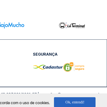
SEGURANÇA
NPJ: 18.087.991/0001-57 | saconibus@queropassagem.com.br
Ok, entendi!
oncorda com o uso de cookies.