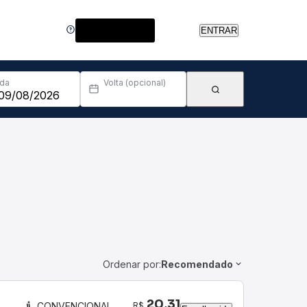
Central de Ajuda
ENTRAR
Ida
Volta (opcional)
Ordenar por:
Recomendado
20,31
R$
CONVENCIONAL