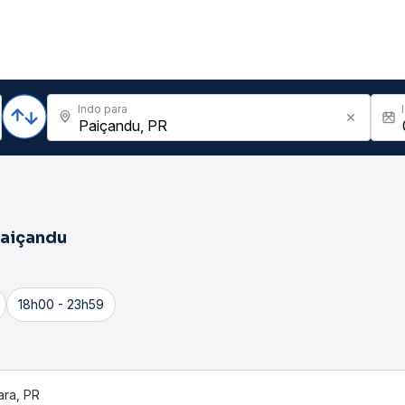
Indo para
aiçandu
18h00 - 23h59
ara, PR