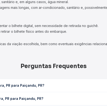
 sanitário e, em alguns casos, água mineral.
viagens mais longas, com ar-condicionado, sanitário e, possivelmente
tar o bilhete digital, sem necessidade de retirada no guichê.
etirar o bilhete físico antes do embarque.
icas da viação escolhida, bem como eventuais exigências relaciona
Perguntas Frequentes
ra, PR para Paiçandu, PR?
PR leva em média 0h 53min, podendo variar conforme a viação, o tip
ra, PR para Paiçandu, PR?
consulta os horários disponíveis e vê a duração exata de cada op