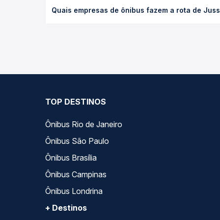
O preço da passagem de ônibus de Jussara, PR para
Quais empresas de ônibus fazem a rota de Juss
antecedência da compra. Na Quero Passagem você c
As viações Expresso Nossa Senhora da Penha opera
compara todas as opções — empresas, horários, ti
TOP DESTINOS
Ônibus Rio de Janeiro
Ônibus São Paulo
Ônibus Brasília
Ônibus Campinas
Ônibus Londrina
+ Destinos