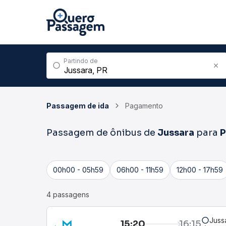
Partindo de
Passagem de ida
Pagamento
Passagem de ônibus de
Jussara
para
P
00h00 - 05h59
06h00 - 11h59
12h00 - 17h59
4 passagens
Juss
15:20
16:15