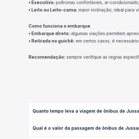
• Executivo:
poltronas confortáveis, ar-condicionado,
• Leito ou Leito-cama:
maior inclinação, ideal para 
Como funciona o embarque
• Embarque direto:
algumas viações permitem apresen
• Retirada no guichê:
em certos casos, é necessário r
Recomendação:
sempre verifique as regras específ
Quanto tempo leva a viagem de ônibus de Jussa
A viagem de ônibus de Jussara, PR para Paiçandu, 
Qual é o valor da passagem de ônibus de Jussa
as condições de tráfego. Na Quero Passagem você 