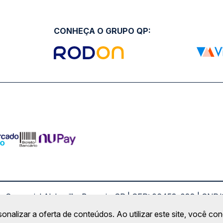
CONHEÇA O GRUPO QP:
ro Comercial Alphaville, Barueri - SP | CEP: 06453-038 | C
Copyright 2026 © QueroPassagem.com.br
sonalizar a oferta de conteúdos. Ao utilizar este site, você c