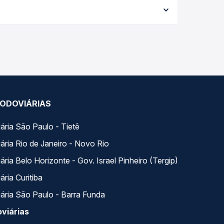
 viagem, a empresa, o tipo de poltrona e a
elhor oferta para o seu roteiro.
ados ao longo do dia. Na Quero Passagem você
se encaixa na sua viagem.
ODOVIÁRIAS
ária São Paulo - Tietê
ária Rio de Janeiro - Novo Rio
ria Belo Horizonte - Gov. Israel Pinheiro (Tergip)
ria Curitiba
ária São Paulo - Barra Funda
viárias