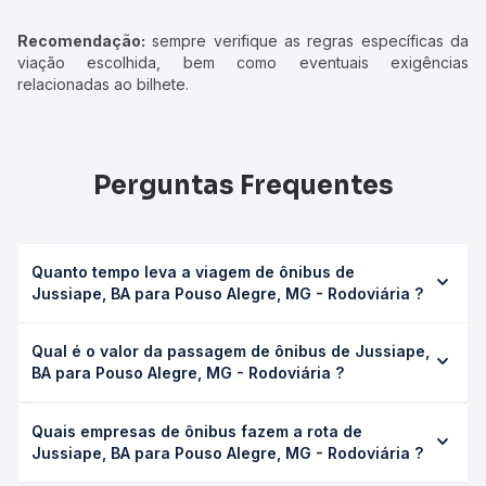
Recomendação:
sempre verifique as regras específicas da
viação escolhida, bem como eventuais exigências
relacionadas ao bilhete.
Perguntas Frequentes
Quanto tempo leva a viagem de ônibus de
Jussiape, BA para Pouso Alegre, MG - Rodoviária ?
A viagem de ônibus de Jussiape, BA para Pouso Alegre,
Qual é o valor da passagem de ônibus de Jussiape,
MG - Rodoviária leva em média 25h 45min, podendo variar
BA para Pouso Alegre, MG - Rodoviária ?
conforme a viação, o tipo de serviço (convencional,
executivo ou leito) e as condições de tráfego. Na Quero
O preço da passagem de ônibus de Jussiape, BA para
Passagem você consulta os horários disponíveis e vê a
Quais empresas de ônibus fazem a rota de
Pouso Alegre, MG - Rodoviária custa em média R$ 377,66
duração exata de cada opção na data desejada.
Jussiape, BA para Pouso Alegre, MG - Rodoviária ?
e varia conforme a data da viagem, a empresa, o tipo de
poltrona e a antecedência da compra. Na Quero