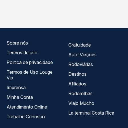
As viações Emtram operam o trecho de Jussiape, BA para
Passagem você compara os preços de todas as viações
Pouso Alegre, MG - Rodoviária , com horários variados ao
em tempo real e garante a melhor oferta para o seu
longo do dia. Na Quero Passagem você compara todas as
roteiro.
opções — empresas, horários, tipos de serviço e preços
— em um só lugar e escolhe a que melhor se encaixa na
sua viagem.
Sobre nós
Gratuidade
Termos de uso
Auto Viações
Política de privacidade
Rodoviárias
Termos de Uso Louge
Destinos
Vip
Afiliados
Imprensa
Rodomilhas
Minha Conta
Viajo Mucho
Atendimento Online
La terminal Costa Rica
Trabalhe Conosco