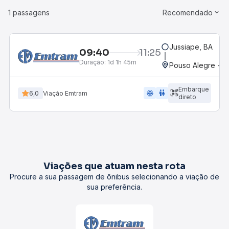
1 passagens
Recomendado
Jussiape, BA
09:40
11:25
Duração:
1d 1h 45m
Pouso Alegre - P
Embarque
ac_unit
wc
6,0
Viação Emtram
direto
Viações que atuam nesta rota
Procure a sua passagem de ônibus selecionando a viação de
sua preferência.