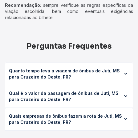
Recomendação:
sempre verifique as regras específicas da
viação escolhida, bem como eventuais exigências
relacionadas ao bilhete.
Perguntas Frequentes
Quanto tempo leva a viagem de ônibus de Juti, MS
para Cruzeiro do Oeste, PR?
A viagem de ônibus de Juti, MS para Cruzeiro do Oeste,
Qual é o valor da passagem de ônibus de Juti, MS
PR leva em média 7h 40min, podendo variar conforme a
para Cruzeiro do Oeste, PR?
viação, o tipo de serviço (convencional, executivo ou
leito) e as condições de tráfego. Na Quero Passagem
O preço da passagem de ônibus de Juti, MS para
você consulta os horários disponíveis e vê a duração
Quais empresas de ônibus fazem a rota de Juti, MS
Cruzeiro do Oeste, PR custa em média R$ 159,11 e varia
exata de cada opção na data desejada.
para Cruzeiro do Oeste, PR?
conforme a data da viagem, a empresa, o tipo de poltrona
e a antecedência da compra. Na Quero Passagem você
As viações Expresso Nossa Senhora da Penha operam o
compara os preços de todas as viações em tempo real e