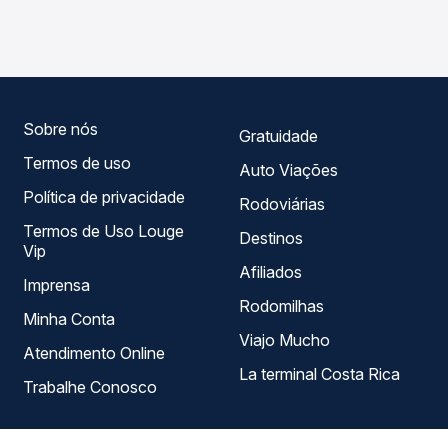
trecho de Juti, MS para Cruzeiro do Oeste, PR, com
garante a melhor oferta para o seu roteiro.
horários variados ao longo do dia. Na Quero Passagem
você compara todas as opções — empresas, horários,
tipos de serviço e preços — em um só lugar e escolhe a
que melhor se encaixa na sua viagem.
Sobre nós
Gratuidade
Termos de uso
Auto Viações
Política de privacidade
Rodoviárias
Termos de Uso Louge
Destinos
Vip
Afiliados
Imprensa
Rodomilhas
Minha Conta
Viajo Mucho
Atendimento Online
La terminal Costa Rica
Trabalhe Conosco