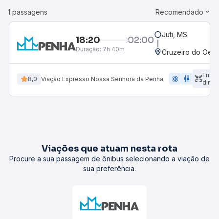
1 passagens
Recomendado
Juti, MS
18:20
02:00
Duração:
7h 40m
Cruzeiro do Oest
Emba
ac_unit
wc
8,0
Viação Expresso Nossa Senhora da Penha
diret
Viações que atuam nesta rota
Procure a sua passagem de ônibus selecionando a viação de
sua preferência.