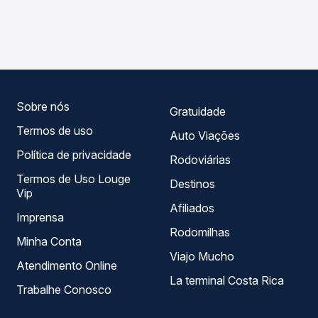
As viações Umuarama, Viatur operam o trecho de Juti, MS
compara os preços de todas as viações em tempo real e
para Rio Brilhante, MS - TODOS, com horários variados ao
garante a melhor oferta para o seu roteiro.
longo do dia. Na Quero Passagem você compara todas as
opções — empresas, horários, tipos de serviço e preços
— em um só lugar e escolhe a que melhor se encaixa na
sua viagem.
Sobre nós
Gratuidade
Termos de uso
Auto Viações
Política de privacidade
Rodoviárias
Termos de Uso Louge
Destinos
Vip
Afiliados
Imprensa
Rodomilhas
Minha Conta
Viajo Mucho
Atendimento Online
La terminal Costa Rica
Trabalhe Conosco