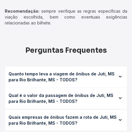
Recomendação:
sempre verifique as regras específicas da
viação escolhida, bem como eventuais exigências
relacionadas ao bilhete.
Perguntas Frequentes
Quanto tempo leva a viagem de ônibus de Juti, MS
para Rio Brilhante, MS - TODOS?
A viagem de ônibus de Juti, MS para Rio Brilhante, MS -
Qual é o valor da passagem de ônibus de Juti, MS
TODOS leva em média 2h 48min, podendo variar
para Rio Brilhante, MS - TODOS?
conforme a viação, o tipo de serviço (convencional,
executivo ou leito) e as condições de tráfego. Na Quero
O preço da passagem de ônibus de Juti, MS para Rio
Passagem você consulta os horários disponíveis e vê a
Quais empresas de ônibus fazem a rota de Juti, MS
Brilhante, MS - TODOS custa em média R$ 81,35 e varia
duração exata de cada opção na data desejada.
para Rio Brilhante, MS - TODOS?
conforme a data da viagem, a empresa, o tipo de poltrona
e a antecedência da compra. Na Quero Passagem você