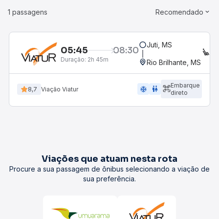
1 passagens
Recomendado
Juti, MS
05:45
08:30
E
Duração:
2h 45m
Rio Brilhante, MS
Embarque
ac_unit
wc
8,7
Viação Viatur
direto
Viações que atuam nesta rota
Procure a sua passagem de ônibus selecionando a viação de
sua preferência.