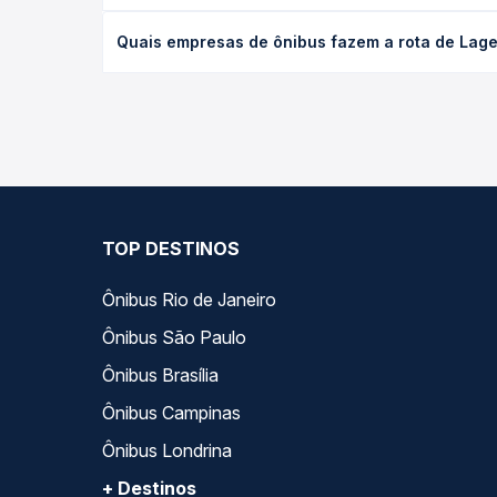
O preço da passagem de ônibus de Lages, SC para R
Quais empresas de ônibus fazem a rota de Lages
e a antecedência da compra. Na Quero Passagem vo
As viações Catarinense operam o trecho de Lages,
as opções — empresas, horários, tipos de serviço 
TOP DESTINOS
Ônibus Rio de Janeiro
Ônibus São Paulo
Ônibus Brasília
Ônibus Campinas
Ônibus Londrina
+ Destinos