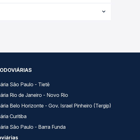
me a data da viagem, a empresa, o tipo de poltrona
 a melhor oferta para o seu roteiro.
ongo do dia. Na Quero Passagem você compara todas
ua viagem.
ODOVIÁRIAS
ária São Paulo - Tietê
ária Rio de Janeiro - Novo Rio
ria Belo Horizonte - Gov. Israel Pinheiro (Tergip)
ria Curitiba
ária São Paulo - Barra Funda
viárias