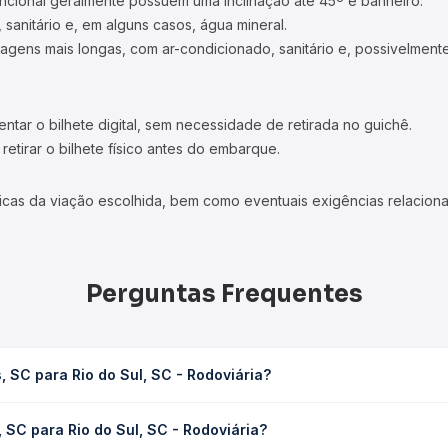
ncional geralmente possuem uma inclinação até 45º e banheiro.
 sanitário e, em alguns casos, água mineral.
viagens mais longas, com ar-condicionado, sanitário e, possivelmente
tar o bilhete digital, sem necessidade de retirada no guichê.
etirar o bilhete físico antes do embarque.
icas da viação escolhida, bem como eventuais exigências relaciona
Perguntas Frequentes
 SC para Rio do Sul, SC - Rodoviária?
SC - Rodoviária leva em média 2h 34min, podendo variar conforme a 
 SC para Rio do Sul, SC - Rodoviária?
 Quero Passagem você consulta os horários disponíveis e vê a dur