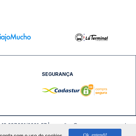
SEGURANÇA
NPJ: 18.087.991/0001-57 | saconibus@queropassagem.com.br
Ok, entendi!
oncorda com o uso de cookies.