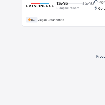
Lage
13:45
16:40
Duração:
2h 55m
Rio 
8,0
Viação Catarinense
Procu