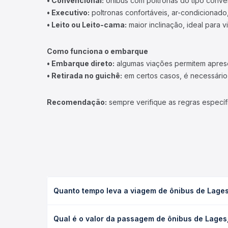
• Convencional:
ônibus com poltronas do tipo conve
• Executivo:
poltronas confortáveis, ar-condicionado,
• Leito ou Leito-cama:
maior inclinação, ideal para 
Como funciona o embarque
• Embarque direto:
algumas viações permitem apresen
• Retirada no guichê:
em certos casos, é necessário r
Recomendação:
sempre verifique as regras específ
Quanto tempo leva a viagem de ônibus de Lages,
A viagem de ônibus de Lages, SC para Rio do Sul, 
Qual é o valor da passagem de ônibus de Lages,
executivo ou leito) e as condições de tráfego. Na