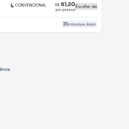
61,20
R$
CONVENCIONAL
Escolher ida
por pessoa
Embarque direto
ência.