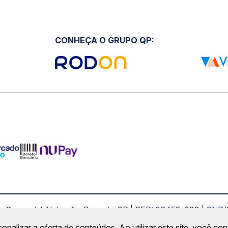
CONHEÇA O GRUPO QP:
ro Comercial Alphaville, Barueri - SP | CEP: 06453-038 | C
Copyright 2026 © QueroPassagem.com.br
sonalizar a oferta de conteúdos. Ao utilizar este site, você c