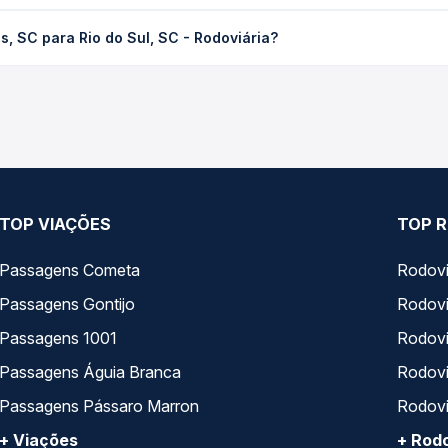
io do Sul, SC - Rodoviária custa em média R$ 61,14 e varia confor
, SC para Rio do Sul, SC - Rodoviária?
cê compara os preços de todas as viações em tempo real e garante
 SC para Rio do Sul, SC - Rodoviária, com horários variados ao l
e preços — em um só lugar e escolhe a que melhor se encaixa na s
TOP VIAÇÕES
TOP R
Passagens Cometa
Rodovi
Passagens Gontijo
Rodovi
Passagens 1001
Rodoviá
Passagens Águia Branca
Rodoviá
Passagens Pássaro Marron
Rodovi
+ Viações
+ Rodo