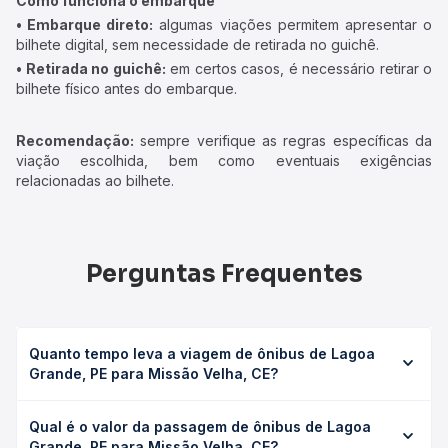
Como funciona o embarque
• Embarque direto:
algumas viações permitem apresentar o
bilhete digital, sem necessidade de retirada no guichê.
• Retirada no guichê:
em certos casos, é necessário retirar o
bilhete físico antes do embarque.
Recomendação:
sempre verifique as regras específicas da
viação escolhida, bem como eventuais exigências
relacionadas ao bilhete.
Perguntas Frequentes
Quanto tempo leva a viagem de ônibus de Lagoa
Grande, PE para Missão Velha, CE?
A viagem de ônibus de Lagoa Grande, PE para Missão
Qual é o valor da passagem de ônibus de Lagoa
Velha, CE leva em média 5h 23min, podendo variar
Grande, PE para Missão Velha, CE?