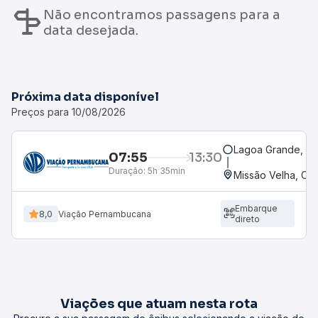
Não encontramos passagens para a
data desejada.
Próxima data disponível
Preços para 10/08/2026
Lagoa Grande, PE
07:55
13:30
Duração:
5h 35min
Missão Velha, CE
Embarque
8,0
Viação Pernambucana
direto
Viações que atuam nesta rota