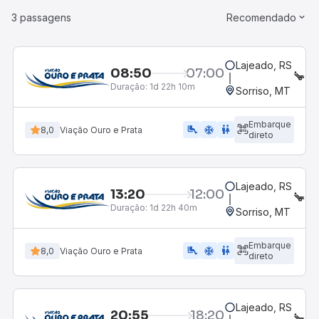
3 passagens
Recomendado
Lajeado, RS
08:50
07:00
SE
Duração:
1d 22h 10m
Sorriso, MT
Embarque
airline_seat_legroom_extra
ac_unit
WC
8,0
Viação Ouro e Prata
direto
Lajeado, RS
13:20
12:00
SE
Duração:
1d 22h 40m
Sorriso, MT
Embarque
airline_seat_legroom_extra
ac_unit
WC
8,0
Viação Ouro e Prata
direto
Lajeado, RS
20:55
18:20
SE