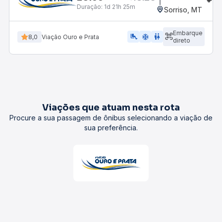
Duração:
1d 21h 25m
Sorriso, MT
Embarque
airline_seat_legroom_extra
ac_unit
WC
8,0
Viação Ouro e Prata
direto
Viações que atuam nesta rota
Procure a sua passagem de ônibus selecionando a viação de
sua preferência.