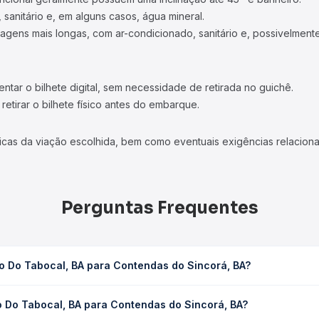
 sanitário e, em alguns casos, água mineral.
viagens mais longas, com ar-condicionado, sanitário e, possivelmente
tar o bilhete digital, sem necessidade de retirada no guichê.
etirar o bilhete físico antes do embarque.
icas da viação escolhida, bem como eventuais exigências relaciona
Perguntas Frequentes
o Do Tabocal, BA para Contendas do Sincorá, BA?
Contendas do Sincorá, BA leva em média 1h 55min, podendo variar 
o Do Tabocal, BA para Contendas do Sincorá, BA?
 de tráfego. Na Quero Passagem você consulta os horários disponív