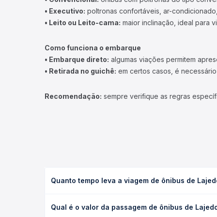
• Executivo:
poltronas confortáveis, ar-condicionado,
• Leito ou Leito-cama:
maior inclinação, ideal para 
Como funciona o embarque
• Embarque direto:
algumas viações permitem apresen
• Retirada no guichê:
em certos casos, é necessário r
Recomendação:
sempre verifique as regras específ
Quanto tempo leva a viagem de ônibus de Lajed
A viagem de ônibus de Lajedo Do Tabocal, BA para 
Qual é o valor da passagem de ônibus de Lajed
(convencional, executivo ou leito) e as condições