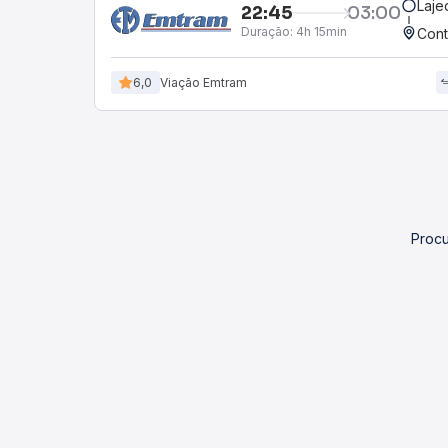
Laje
22:45
03:00
Duração:
4h 15min
Cont
6,0
Viação Emtram
Procu