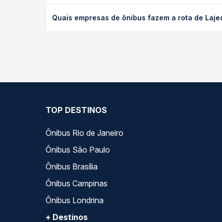
desejada.
O preço da passagem de ônibus de Lajedo Do Taboc
Quais empresas de ônibus fazem a rota de Laje
de poltrona e a antecedência da compra. Na Quero
As viações Emtram operam o trecho de Lajedo Do T
compara todas as opções — empresas, horários, ti
TOP DESTINOS
Ônibus Rio de Janeiro
Ônibus São Paulo
Ônibus Brasília
Ônibus Campinas
Ônibus Londrina
+ Destinos