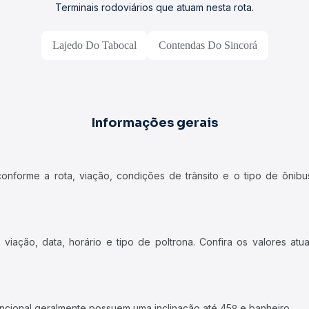
Terminais rodoviários que atuam nesta rota.
Lajedo Do Tabocal
Contendas Do Sincorá
Informações gerais
forme a rota, viação, condições de trânsito e o tipo de ônibus
iação, data, horário e tipo de poltrona. Confira os valores at
ncional geralmente possuem uma inclinação até 45º e banheiro.