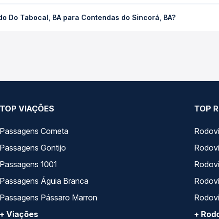
al, BA para Contendas do Sincorá, BA custa em média R$ 37,01 e v
do Do Tabocal, BA para Contendas do Sincorá, BA?
 Passagem você compara os preços de todas as viações em tempo re
abocal, BA para Contendas do Sincorá, BA, com horários variados
pos de serviço e preços — em um só lugar e escolhe a que melhor 
TOP VIAÇÕES
TOP R
Passagens Cometa
Rodovi
Passagens Gontijo
Rodovi
Passagens 1001
Rodoviá
Passagens Águia Branca
Rodoviá
Passagens Pássaro Marron
Rodovi
+ Viações
+ Rodo