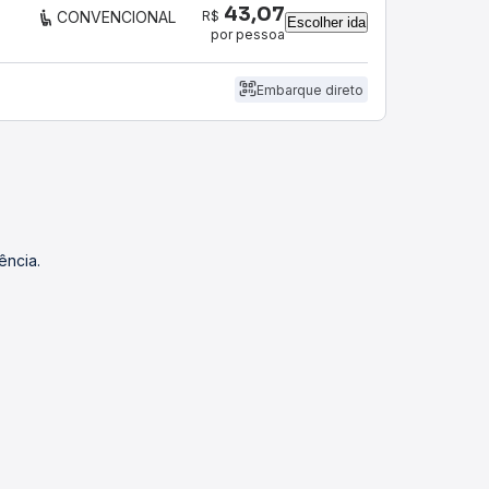
43,07
R$
CONVENCIONAL
Escolher ida
por pessoa
Embarque direto
ência.