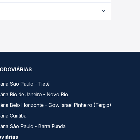
aria conforme a data da viagem, a empresa, o tipo
al e garante a melhor oferta para o seu roteiro.
 ao longo do dia. Na Quero Passagem você
se encaixa na sua viagem.
ODOVIÁRIAS
ária São Paulo - Tietê
ária Rio de Janeiro - Novo Rio
ria Belo Horizonte - Gov. Israel Pinheiro (Tergip)
ria Curitiba
ária São Paulo - Barra Funda
viárias