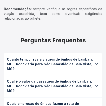
Recomendação:
sempre verifique as regras específicas da
viação escolhida, bem como eventuais exigências
relacionadas ao bilhete.
Perguntas Frequentes
Quanto tempo leva a viagem de ônibus de Lambari,
MG - Rodoviária para São Sebastião da Bela Vista,
MG?
A viagem de ônibus de Lambari, MG - Rodoviária para São
Qual é o valor da passagem de ônibus de Lambari,
Sebastião da Bela Vista, MG leva em média 2h, podendo
MG - Rodoviária para São Sebastião da Bela Vista,
variar conforme a viação, o tipo de serviço (convencional,
MG?
executivo ou leito) e as condições de tráfego. Na Quero
Passagem você consulta os horários disponíveis e vê a
O preço da passagem de ônibus de Lambari, MG -
duração exata de cada opção na data desejada.
Quais empresas de ônibus fazem a rota de
Rodoviária para São Sebastião da Bela Vista, MG custa em