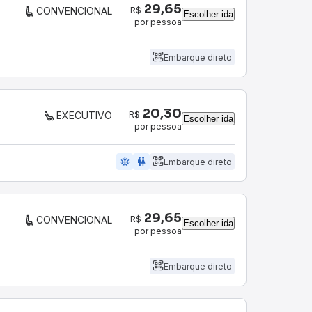
29,65
R$
CONVENCIONAL
Escolher ida
por pessoa
Embarque direto
20,30
R$
EXECUTIVO
Escolher ida
por pessoa
ac_unit
wc
Embarque direto
29,65
R$
CONVENCIONAL
Escolher ida
por pessoa
Embarque direto