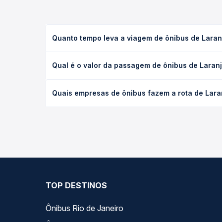
Quanto tempo leva a viagem de ônibus de Laran
A viagem de ônibus de Laranjal, MG - TODOS para C
Qual é o valor da passagem de ônibus de Laran
(convencional, executivo ou leito) e as condições
desejada.
O preço da passagem de ônibus de Laranjal, MG - 
Quais empresas de ônibus fazem a rota de Lara
tipo de poltrona e a antecedência da compra. Na 
roteiro.
As viações Paraibuna, Pássaro Verde operam o trec
Passagem você compara todas as opções — empresas
TOP DESTINOS
Ônibus Rio de Janeiro