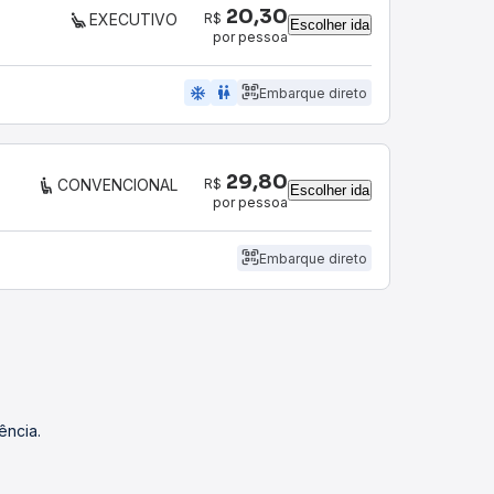
20,30
R$
EXECUTIVO
Escolher ida
por pessoa
ac_unit
wc
Embarque direto
29,80
R$
CONVENCIONAL
Escolher ida
por pessoa
Embarque direto
ência.