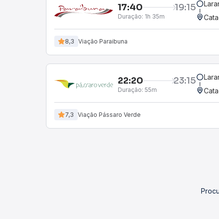
Lara
17:40
19:15
Duração:
1h 35m
Cata
8,3
Viação Paraibuna
Lara
22:20
23:15
Duração:
55m
Cata
7,3
Viação Pássaro Verde
Procu