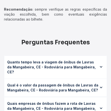
Recomendação:
sempre verifique as regras específicas da
viação escolhida, bem como eventuais exigências
relacionadas ao bilhete.
Perguntas Frequentes
Quanto tempo leva a viagem de ônibus de Lavras
da Mangabeira, CE - Rodoviária para Mangabeira,
CE?
A viagem de ônibus de Lavras da Mangabeira, CE -
Qual é o valor da passagem de ônibus de Lavras da
Rodoviária para Mangabeira, CE leva em média 0 horas,
Mangabeira, CE - Rodoviária para Mangabeira, CE?
podendo variar conforme a viação, o tipo de serviço
(convencional, executivo ou leito) e as condições de
O preço da passagem de ônibus de Lavras da
tráfego. Na Quero Passagem você consulta os horários
Quais empresas de ônibus fazem a rota de Lavras
Mangabeira, CE - Rodoviária para Mangabeira, CE custa
disponíveis e vê a duração exata de cada opção na data
da Mangabeira, CE - Rodoviária para Mangabeira,
em média não identificado e varia conforme a data da
desejada.