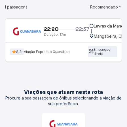
1 passagens
Recomendado
Lavras da Mangab
22:20
22:37
Duração:
17m
Mangabeira, CE
Embarque
8,3
Viação Expresso Guanabara
direto
Viações que atuam nesta rota
Procure a sua passagem de ônibus selecionando a viação de
sua preferência.