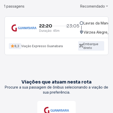
1 passagens
Recomendado
Lavras da Mangab
22:20
23:05
Duração:
45m
Várzea Alegre, CE
Embarque
8,3
Viação Expresso Guanabara
direto
Viações que atuam nesta rota
Procure a sua passagem de ônibus selecionando a viação de
sua preferência.