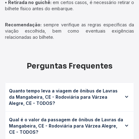
• Retirada no guichê:
em certos casos, é necessário retirar o
bilhete físico antes do embarque.
Recomendação:
sempre verifique as regras específicas da
viação escolhida, bem como eventuais exigências
relacionadas ao bilhete.
Perguntas Frequentes
Quanto tempo leva a viagem de ônibus de Lavras
da Mangabeira, CE - Rodoviária para Várzea
Alegre, CE - TODOS?
A viagem de ônibus de Lavras da Mangabeira, CE -
Qual é o valor da passagem de ônibus de Lavras da
Rodoviária para Várzea Alegre, CE - TODOS leva em
Mangabeira, CE - Rodoviária para Várzea Alegre,
média 0 horas, podendo variar conforme a viação, o tipo
CE - TODOS?
de serviço (convencional, executivo ou leito) e as