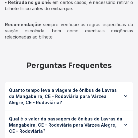
• Retirada no guichê:
em certos casos, é necessário retirar o
bilhete físico antes do embarque.
Recomendação:
sempre verifique as regras específicas da
viação escolhida, bem como eventuais exigências
relacionadas ao bilhete.
Perguntas Frequentes
Quanto tempo leva a viagem de ônibus de Lavras
da Mangabeira, CE - Rodoviária para Várzea
Alegre, CE - Rodoviária?
A viagem de ônibus de Lavras da Mangabeira, CE -
Qual é o valor da passagem de ônibus de Lavras da
Rodoviária para Várzea Alegre, CE - Rodoviária leva em
Mangabeira, CE - Rodoviária para Várzea Alegre,
média 0 horas, podendo variar conforme a viação, o tipo
CE - Rodoviária?
de serviço (convencional, executivo ou leito) e as