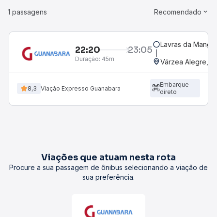
1 passagens
Recomendado
Lavras da Mangab
22:20
23:05
Duração:
45m
Várzea Alegre, CE
Embarque
8,3
Viação Expresso Guanabara
direto
Viações que atuam nesta rota
Procure a sua passagem de ônibus selecionando a viação de
sua preferência.