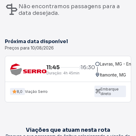
Não encontramos passagens para a
data desejada.
Próxima data disponível
Preços para 10/08/2026
Lavras, MG - Ent
11:45
16:30
Duração:
4h 45min
Itamonte, MG
Embarque
8,0
Viação Serro
direto
Viações que atuam nesta rota