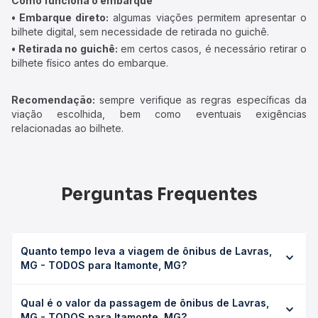
Como funciona o embarque
• Embarque direto:
algumas viações permitem apresentar o
bilhete digital, sem necessidade de retirada no guichê.
• Retirada no guichê:
em certos casos, é necessário retirar o
bilhete físico antes do embarque.
Recomendação:
sempre verifique as regras específicas da
viação escolhida, bem como eventuais exigências
relacionadas ao bilhete.
Perguntas Frequentes
Quanto tempo leva a viagem de ônibus de Lavras,
MG - TODOS para Itamonte, MG?
A viagem de ônibus de Lavras, MG - TODOS para
Qual é o valor da passagem de ônibus de Lavras,
Itamonte, MG leva em média 4h 45min, podendo variar
MG - TODOS para Itamonte, MG?