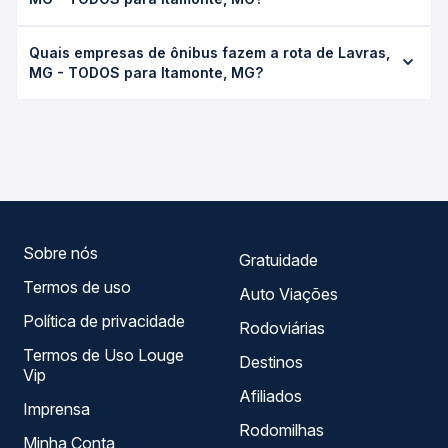
conforme a viação, o tipo de serviço (convencional,
executivo ou leito) e as condições de tráfego. Na Quero
O preço da passagem de ônibus de Lavras, MG - TODOS
Passagem você consulta os horários disponíveis e vê a
Quais empresas de ônibus fazem a rota de Lavras,
para Itamonte, MG custa em média R$ 119,75 e varia
duração exata de cada opção na data desejada.
MG - TODOS para Itamonte, MG?
conforme a data da viagem, a empresa, o tipo de poltrona
e a antecedência da compra. Na Quero Passagem você
As viações Serro operam o trecho de Lavras, MG -
compara os preços de todas as viações em tempo real e
TODOS para Itamonte, MG, com horários variados ao
garante a melhor oferta para o seu roteiro.
longo do dia. Na Quero Passagem você compara todas as
opções — empresas, horários, tipos de serviço e preços
— em um só lugar e escolhe a que melhor se encaixa na
sua viagem.
Sobre nós
Gratuidade
Termos de uso
Auto Viações
Política de privacidade
Rodoviárias
Termos de Uso Louge
Destinos
Vip
Afiliados
Imprensa
Rodomilhas
Minha Conta