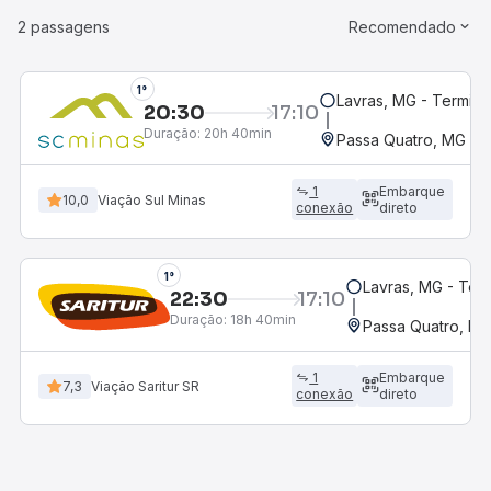
2 passagens
Recomendado
1°
Lavras, MG - Terminal
20:30
17:10
Duração:
20h 40min
Passa Quatro, MG
1
Embarque
10,0
Viação Sul Minas
conexão
direto
1°
Lavras, MG - Term
22:30
17:10
Duração:
18h 40min
Passa Quatro, M
1
Embarque
7,3
Viação Saritur SR
conexão
direto