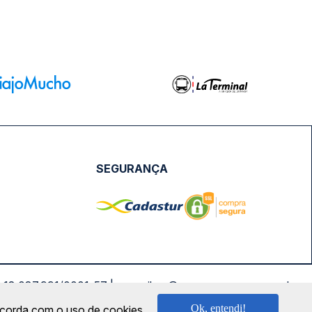
SEGURANÇA
NPJ: 18.087.991/0001-57 | saconibus@queropassagem.com.br
Ok, entendi!
oncorda com o uso de cookies.