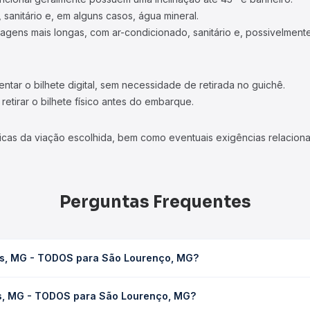
 sanitário e, em alguns casos, água mineral.
viagens mais longas, com ar-condicionado, sanitário e, possivelmente
tar o bilhete digital, sem necessidade de retirada no guichê.
etirar o bilhete físico antes do embarque.
icas da viação escolhida, bem como eventuais exigências relaciona
Perguntas Frequentes
as, MG - TODOS para São Lourenço, MG?
o Lourenço, MG leva em média 3h 26min, podendo variar conforme 
as, MG - TODOS para São Lourenço, MG?
 Quero Passagem você consulta os horários disponíveis e vê a dur