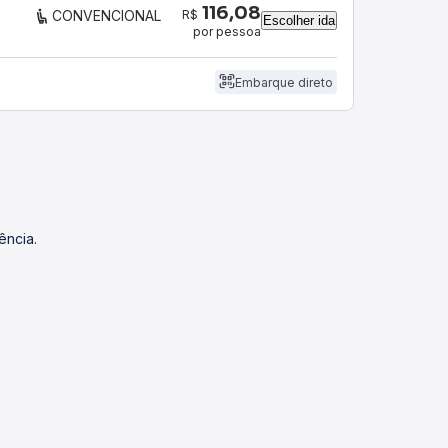
116,08
R$
CONVENCIONAL
Escolher ida
por pessoa
Embarque direto
ência.