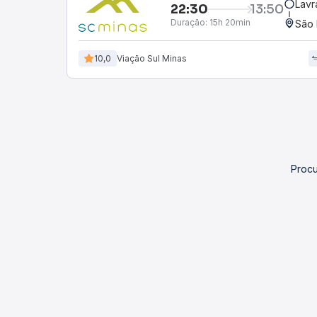
Lavr
22:30
13:50
Duração:
15h 20min
São 
10,0
Viação Sul Minas
Procu