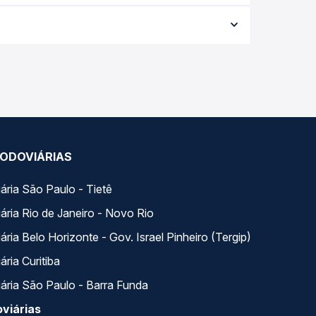
forme a data da viagem, a empresa, o tipo de
e garante a melhor oferta para o seu roteiro.
o dia. Na Quero Passagem você compara todas as
viagem.
ODOVIÁRIAS
ária São Paulo - Tietê
ária Rio de Janeiro - Novo Rio
ria Belo Horizonte - Gov. Israel Pinheiro (Tergip)
ria Curitiba
ária São Paulo - Barra Funda
viárias