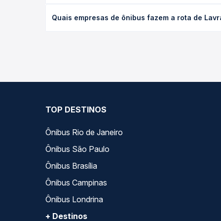
O preço da passagem de ônibus de Lavras, MG - TO
Quais empresas de ônibus fazem a rota de Lav
poltrona e a antecedência da compra. Na Quero Pa
As viações Serro operam o trecho de Lavras, MG 
opções — empresas, horários, tipos de serviço e p
TOP DESTINOS
Ônibus Rio de Janeiro
Ônibus São Paulo
Ônibus Brasília
Ônibus Campinas
Ônibus Londrina
+ Destinos