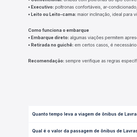
• Executivo:
poltronas confortáveis, ar-condicionado,
• Leito ou Leito-cama:
maior inclinação, ideal para 
Como funciona o embarque
• Embarque direto:
algumas viações permitem apresen
• Retirada no guichê:
em certos casos, é necessário r
Recomendação:
sempre verifique as regras específ
Quanto tempo leva a viagem de ônibus de Lavr
A viagem de ônibus de Lavras, MG - TODOS para Sã
Qual é o valor da passagem de ônibus de Lavr
executivo ou leito) e as condições de tráfego. Na