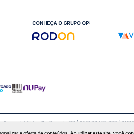
CONHEÇA O GRUPO QP:
ro Comercial Alphaville, Barueri - SP | CEP: 06453-038 | C
Copyright 2026 © QueroPassagem.com.br
sonalizar a oferta de conteúdos. Ao utilizar este site, você c