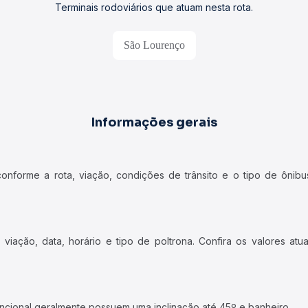
Terminais rodoviários que atuam nesta rota.
São Lourenço
Informações gerais
forme a rota, viação, condições de trânsito e o tipo de ônibus
iação, data, horário e tipo de poltrona. Confira os valores at
ncional geralmente possuem uma inclinação até 45º e banheiro.