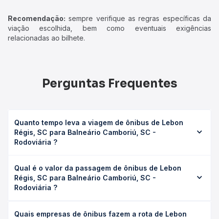
Recomendação:
sempre verifique as regras específicas da
viação escolhida, bem como eventuais exigências
relacionadas ao bilhete.
Perguntas Frequentes
Quanto tempo leva a viagem de ônibus de Lebon
Régis, SC para Balneário Camboriú, SC -
Rodoviária ?
A viagem de ônibus de Lebon Régis, SC para Balneário
Qual é o valor da passagem de ônibus de Lebon
Camboriú, SC - Rodoviária leva em média 5h 55min,
Régis, SC para Balneário Camboriú, SC -
podendo variar conforme a viação, o tipo de serviço
Rodoviária ?
(convencional, executivo ou leito) e as condições de
tráfego. Na Quero Passagem você consulta os horários
O preço da passagem de ônibus de Lebon Régis, SC para
disponíveis e vê a duração exata de cada opção na data
Quais empresas de ônibus fazem a rota de Lebon
Balneário Camboriú, SC - Rodoviária custa em média R$
desejada.