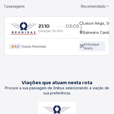
1 passagens
Recomendado
Lebon Régis, SC
21:10
03:05
Duração:
5h 55m
Balneário Cambori
Embarque
8,0
Viação Reunidas
direto
Viações que atuam nesta rota
Procure a sua passagem de ônibus selecionando a viação de
sua preferência.