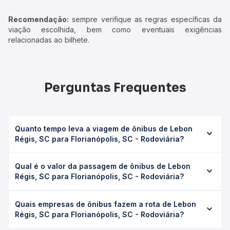
Recomendação:
sempre verifique as regras específicas da
viação escolhida, bem como eventuais exigências
relacionadas ao bilhete.
Perguntas Frequentes
Quanto tempo leva a viagem de ônibus de Lebon
Régis, SC para Florianópolis, SC - Rodoviária?
A viagem de ônibus de Lebon Régis, SC para
Qual é o valor da passagem de ônibus de Lebon
Florianópolis, SC - Rodoviária leva em média 7h 15min,
Régis, SC para Florianópolis, SC - Rodoviária?
podendo variar conforme a viação, o tipo de serviço
(convencional, executivo ou leito) e as condições de
O preço da passagem de ônibus de Lebon Régis, SC para
tráfego. Na Quero Passagem você consulta os horários
Quais empresas de ônibus fazem a rota de Lebon
Florianópolis, SC - Rodoviária custa em média R$ 220,71 e
disponíveis e vê a duração exata de cada opção na data
Régis, SC para Florianópolis, SC - Rodoviária?
varia conforme a data da viagem, a empresa, o tipo de
desejada.
poltrona e a antecedência da compra. Na Quero