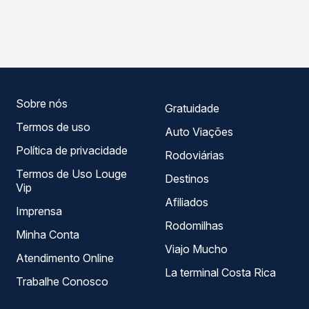
As viações Reunidas operam o trecho de Lebon Régis, SC
Passagem você compara os preços de todas as viações
para Florianópolis, SC - Rodoviária, com horários variados
em tempo real e garante a melhor oferta para o seu
ao longo do dia. Na Quero Passagem você compara todas
roteiro.
as opções — empresas, horários, tipos de serviço e
preços — em um só lugar e escolhe a que melhor se
encaixa na sua viagem.
Sobre nós
Gratuidade
Termos de uso
Auto Viações
Política de privacidade
Rodoviárias
Termos de Uso Louge
Destinos
Vip
Afiliados
Imprensa
Rodomilhas
Minha Conta
Viajo Mucho
Atendimento Online
La terminal Costa Rica
Trabalhe Conosco