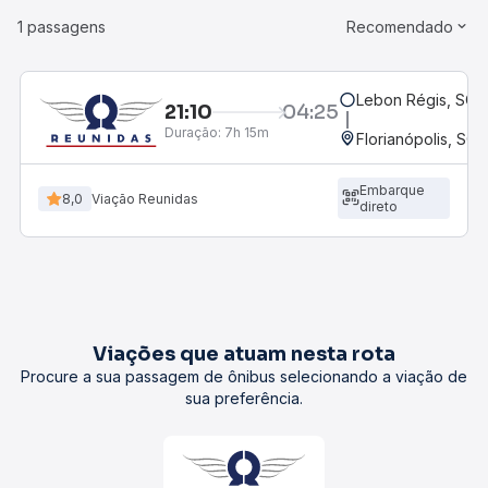
1 passagens
Recomendado
Lebon Régis, SC
21:10
04:25
Duração:
7h 15m
Florianópolis, SC 
Embarque
8,0
Viação Reunidas
direto
Viações que atuam nesta rota
Procure a sua passagem de ônibus selecionando a viação de
sua preferência.