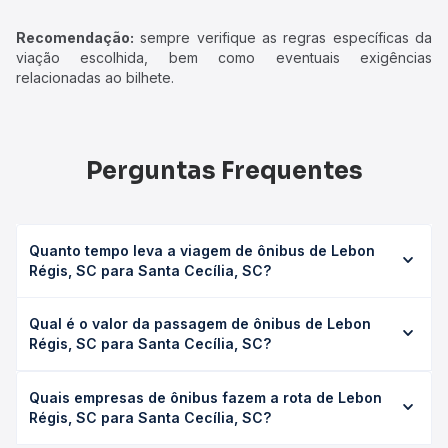
Recomendação:
sempre verifique as regras específicas da
viação escolhida, bem como eventuais exigências
relacionadas ao bilhete.
Perguntas Frequentes
Quanto tempo leva a viagem de ônibus de Lebon
Régis, SC para Santa Cecília, SC?
A viagem de ônibus de Lebon Régis, SC para Santa
Qual é o valor da passagem de ônibus de Lebon
Cecília, SC leva em média 0 horas, podendo variar
Régis, SC para Santa Cecília, SC?
conforme a viação, o tipo de serviço (convencional,
executivo ou leito) e as condições de tráfego. Na Quero
O preço da passagem de ônibus de Lebon Régis, SC para
Passagem você consulta os horários disponíveis e vê a
Quais empresas de ônibus fazem a rota de Lebon
Santa Cecília, SC custa em média não identificado e varia
duração exata de cada opção na data desejada.
Régis, SC para Santa Cecília, SC?
conforme a data da viagem, a empresa, o tipo de poltrona
e a antecedência da compra. Na Quero Passagem você