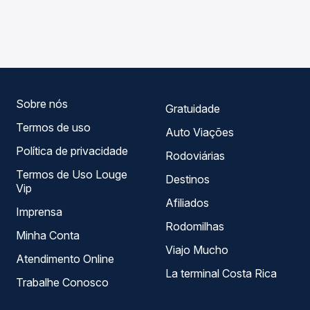
As viações Reunidas operam o trecho de Lebon Régis, SC
compara os preços de todas as viações em tempo real e
para Santa Cecília, SC, com horários variados ao longo do
garante a melhor oferta para o seu roteiro.
dia. Na Quero Passagem você compara todas as opções
— empresas, horários, tipos de serviço e preços — em um
só lugar e escolhe a que melhor se encaixa na sua
viagem.
Sobre nós
Gratuidade
Termos de uso
Auto Viações
Política de privacidade
Rodoviárias
Termos de Uso Louge
Destinos
Vip
Afiliados
Imprensa
Rodomilhas
Minha Conta
Viajo Mucho
Atendimento Online
La terminal Costa Rica
Trabalhe Conosco