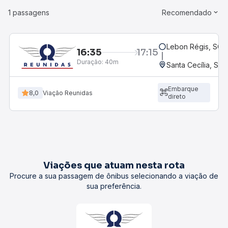
1 passagens
Recomendado
Lebon Régis, SC
16:35
17:15
Duração:
40m
Santa Cecília, SC
Embarque
8,0
Viação Reunidas
direto
Viações que atuam nesta rota
Procure a sua passagem de ônibus selecionando a viação de
sua preferência.