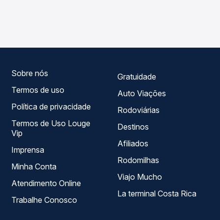
As viações não identificadas operam o trecho de Lençóis
compara os preços de todas as viações em tempo real e
Paulista, SP para Boituva, SP, com horários variados ao
garante a melhor oferta para o seu roteiro.
longo do dia. Na Quero Passagem você compara todas as
opções — empresas, horários, tipos de serviço e preços
— em um só lugar e escolhe a que melhor se encaixa na
sua viagem.
Sobre nós
Gratuidade
Termos de uso
Auto Viações
Política de privacidade
Rodoviárias
Termos de Uso Louge
Destinos
Vip
Afiliados
Imprensa
Rodomilhas
Minha Conta
Viajo Mucho
Atendimento Online
La terminal Costa Rica
Trabalhe Conosco