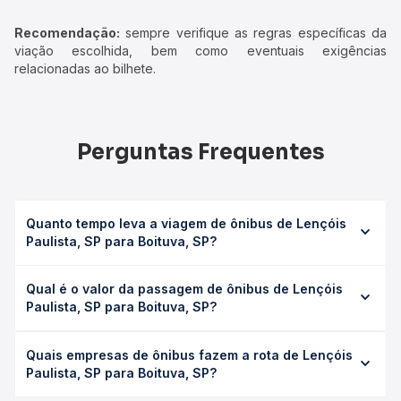
Recomendação:
sempre verifique as regras específicas da
viação escolhida, bem como eventuais exigências
relacionadas ao bilhete.
Perguntas Frequentes
Quanto tempo leva a viagem de ônibus de Lençóis
Paulista, SP para Boituva, SP?
A viagem de ônibus de Lençóis Paulista, SP para Boituva,
Qual é o valor da passagem de ônibus de Lençóis
SP leva em média 3h 5min, podendo variar conforme a
Paulista, SP para Boituva, SP?
viação, o tipo de serviço (convencional, executivo ou
leito) e as condições de tráfego. Na Quero Passagem
O preço da passagem de ônibus de Lençóis Paulista, SP
você consulta os horários disponíveis e vê a duração
Quais empresas de ônibus fazem a rota de Lençóis
para Boituva, SP custa em média R$ 80,71 e varia
exata de cada opção na data desejada.
Paulista, SP para Boituva, SP?
conforme a data da viagem, a empresa, o tipo de poltrona
e a antecedência da compra. Na Quero Passagem você