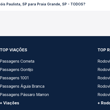
óis Paulista, SP para Praia Grande, SP - TODOS?
 Passagem você compara os preços de todas as viações em tempo re
m o trecho de Lençóis Paulista, SP para Praia Grande, SP - TODOS,
, horários, tipos de serviço e preços — em um só lugar e escolh
TOP VIAÇÕES
TOP R
Passagens Cometa
Rodovi
Passagens Gontijo
Rodovi
Passagens 1001
Rodoviá
Passagens Águia Branca
Rodoviá
Passagens Pássaro Marron
Rodovi
+ Viações
+ Rodo