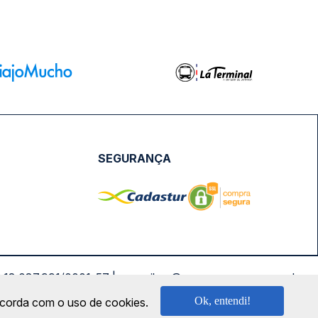
SEGURANÇA
NPJ: 18.087.991/0001-57 | saconibus@queropassagem.com.br
Ok, entendi!
oncorda com o uso de cookies.