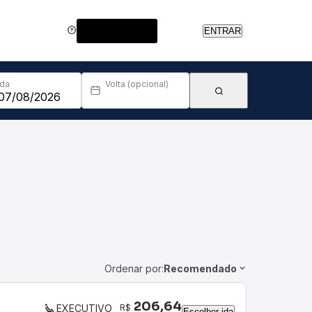
Central de Ajuda
ENTRAR
Ida
Volta (opcional)
Ordenar por:
Recomendado
206,64
R$
EXECUTIVO
Escolher ida