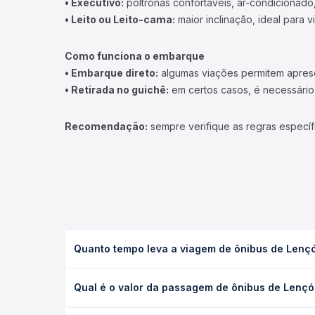
• Executivo:
poltronas confortáveis, ar-condicionado,
• Leito ou Leito-cama:
maior inclinação, ideal para 
Como funciona o embarque
• Embarque direto:
algumas viações permitem apresen
• Retirada no guichê:
em certos casos, é necessário r
Recomendação:
sempre verifique as regras específ
Quanto tempo leva a viagem de ônibus de Lençó
A viagem de ônibus de Lençóis Paulista, SP para P
Qual é o valor da passagem de ônibus de Lençó
executivo ou leito) e as condições de tráfego. Na
O preço da passagem de ônibus de Lençóis Paulist