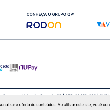
CONHEÇA O GRUPO QP:
ro Comercial Alphaville, Barueri - SP | CEP: 06453-038 | C
Copyright 2026 © QueroPassagem.com.br
sonalizar a oferta de conteúdos. Ao utilizar este site, você c