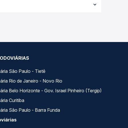
al e garante a melhor oferta para o seu roteiro.
 com horários variados ao longo do dia. Na Quero
e a que melhor se encaixa na sua viagem.
ODOVIÁRIAS
ária São Paulo - Tietê
ária Rio de Janeiro - Novo Rio
ria Belo Horizonte - Gov. Israel Pinheiro (Tergip)
ria Curitiba
ária São Paulo - Barra Funda
viárias