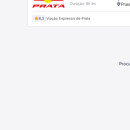
Duração:
8h 1m
Prai
8,3
Viação Expresso de Prata
Procu