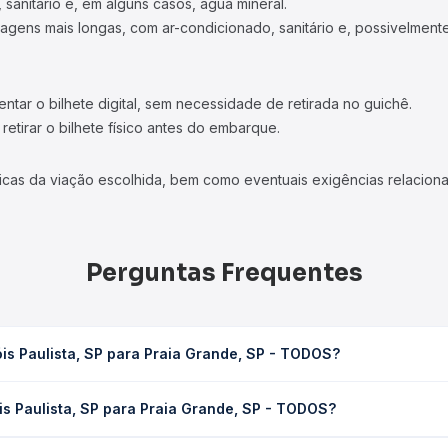
 sanitário e, em alguns casos, água mineral.
viagens mais longas, com ar-condicionado, sanitário e, possivelmente
tar o bilhete digital, sem necessidade de retirada no guichê.
etirar o bilhete físico antes do embarque.
icas da viação escolhida, bem como eventuais exigências relaciona
Perguntas Frequentes
is Paulista, SP para Praia Grande, SP - TODOS?
raia Grande, SP - TODOS leva em média 8h 21min, podendo variar co
is Paulista, SP para Praia Grande, SP - TODOS?
 Quero Passagem você consulta os horários disponíveis e vê a dur
a, SP para Praia Grande, SP - TODOS custa em média R$ 295,74 e v