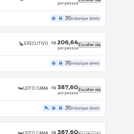
por pessoa
ac_unit
wc
Embarque direto
206,64
R$
EXECUTIVO
Escolher ida
por pessoa
ac_unit
wc
Embarque direto
387,60
R$
LEITO CAMA
Escolher ida
por pessoa
airline_seat_legroom_extra
ac_unit
wc
Embarque direto
387,60
R$
LEITO CAMA