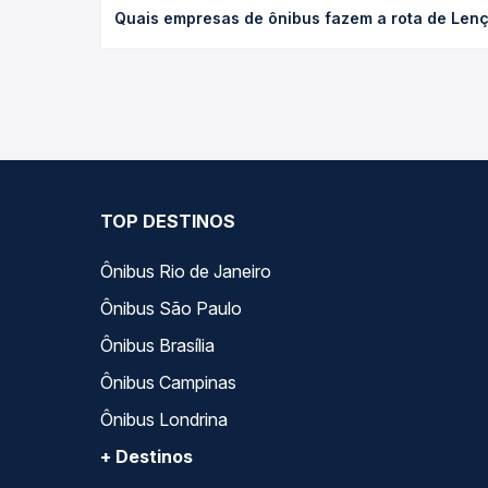
Quais empresas de ônibus fazem a rota de Lenç
de poltrona e a antecedência da compra. Na Quero
As viações Expresso de Prata , Piracicabana opera
Passagem você compara todas as opções — empresas
TOP DESTINOS
Ônibus Rio de Janeiro
Ônibus São Paulo
Ônibus Brasília
Ônibus Campinas
Ônibus Londrina
+ Destinos