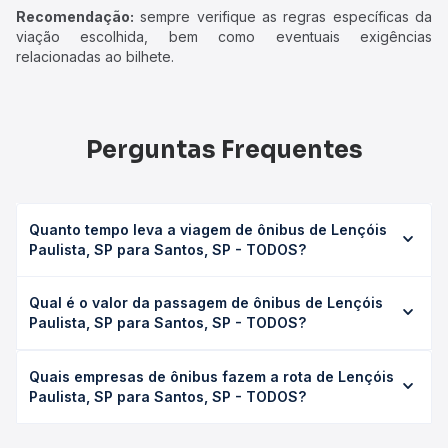
Recomendação:
sempre verifique as regras específicas da
viação escolhida, bem como eventuais exigências
relacionadas ao bilhete.
Perguntas Frequentes
Quanto tempo leva a viagem de ônibus de Lençóis
Paulista, SP para Santos, SP - TODOS?
A viagem de ônibus de Lençóis Paulista, SP para Santos,
Qual é o valor da passagem de ônibus de Lençóis
SP - TODOS leva em média 7h 16min, podendo variar
Paulista, SP para Santos, SP - TODOS?
conforme a viação, o tipo de serviço (convencional,
executivo ou leito) e as condições de tráfego. Na Quero
O preço da passagem de ônibus de Lençóis Paulista, SP
Passagem você consulta os horários disponíveis e vê a
Quais empresas de ônibus fazem a rota de Lençóis
para Santos, SP - TODOS custa em média R$ 277,51 e
duração exata de cada opção na data desejada.
Paulista, SP para Santos, SP - TODOS?
varia conforme a data da viagem, a empresa, o tipo de
poltrona e a antecedência da compra. Na Quero
As viações Expresso de Prata operam o trecho de Lençóis
Passagem você compara os preços de todas as viações