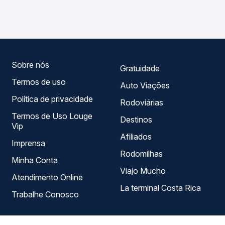
Paulista, SP para Santos, SP - TODOS, com horários
em tempo real e garante a melhor oferta para o seu
variados ao longo do dia. Na Quero Passagem você
roteiro.
compara todas as opções — empresas, horários, tipos de
serviço e preços — em um só lugar e escolhe a que
melhor se encaixa na sua viagem.
Sobre nós
Gratuidade
Termos de uso
Auto Viações
Política de privacidade
Rodoviárias
Termos de Uso Louge
Destinos
Vip
Afiliados
Imprensa
Rodomilhas
Minha Conta
Viajo Mucho
Atendimento Online
La terminal Costa Rica
Trabalhe Conosco