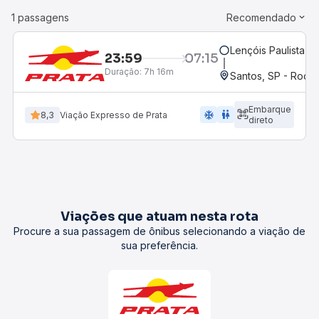
1 passagens
Recomendado
Lençóis Paulista, S
23:59
07:15
Duração:
7h 16m
Santos, SP - Rodov
Embarque
ac_unit
wc
8,3
Viação Expresso de Prata
direto
Viações que atuam nesta rota
Procure a sua passagem de ônibus selecionando a viação de
sua preferência.