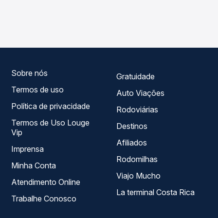
As viações Expresso de Prata , Piracicabana operam o
compara os preços de todas as viações em tempo real e
trecho de Lençóis Paulista, SP para São Pedro, SP, com
garante a melhor oferta para o seu roteiro.
horários variados ao longo do dia. Na Quero Passagem
você compara todas as opções — empresas, horários,
tipos de serviço e preços — em um só lugar e escolhe a
que melhor se encaixa na sua viagem.
Sobre nós
Gratuidade
Termos de uso
Auto Viações
Política de privacidade
Rodoviárias
Termos de Uso Louge
Destinos
Vip
Afiliados
Imprensa
Rodomilhas
Minha Conta
Viajo Mucho
Atendimento Online
La terminal Costa Rica
Trabalhe Conosco