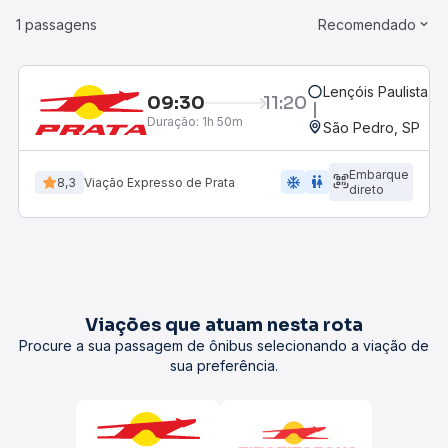
1 passagens
Recomendado
Lençóis Paulista, S
09:30
11:20
Duração:
1h 50m
São Pedro, SP
Embarque
ac_unit
wc
8,3
Viação Expresso de Prata
direto
Viações que atuam nesta rota
Procure a sua passagem de ônibus selecionando a viação de
sua preferência.