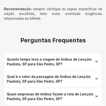
Recomendação:
sempre verifique as regras específicas da
viação escolhida, bem como eventuais exigências
relacionadas ao bilhete.
Perguntas Frequentes
Quanto tempo leva a viagem de ônibus de Lençóis
Paulista, SP para São Pedro, SP?
A viagem de ônibus de Lençóis Paulista, SP para São
Qual é o valor da passagem de ônibus de Lençóis
Pedro, SP leva em média 1h 50min, podendo variar
Paulista, SP para São Pedro, SP?
conforme a viação, o tipo de serviço (convencional,
executivo ou leito) e as condições de tráfego. Na Quero
O preço da passagem de ônibus de Lençóis Paulista, SP
Passagem você consulta os horários disponíveis e vê a
Quais empresas de ônibus fazem a rota de Lençóis
para São Pedro, SP custa em média R$ 51,45 e varia
duração exata de cada opção na data desejada.
Paulista, SP para São Pedro, SP?
conforme a data da viagem, a empresa, o tipo de poltrona
e a antecedência da compra. Na Quero Passagem você