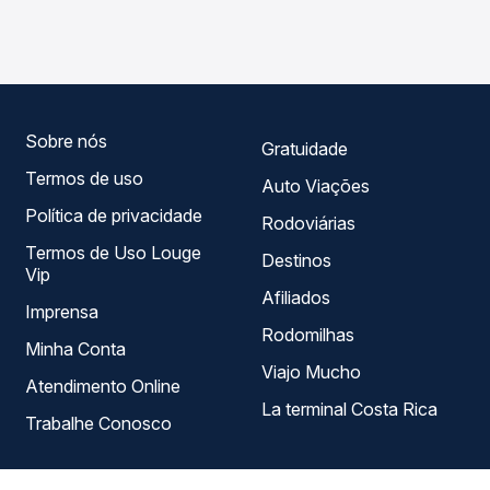
Paulista, SP para Tupã, SP, com horários variados ao
garante a melhor oferta para o seu roteiro.
longo do dia. Na Quero Passagem você compara todas as
opções — empresas, horários, tipos de serviço e preços
— em um só lugar e escolhe a que melhor se encaixa na
sua viagem.
Sobre nós
Gratuidade
Termos de uso
Auto Viações
Política de privacidade
Rodoviárias
Termos de Uso Louge
Destinos
Vip
Afiliados
Imprensa
Rodomilhas
Minha Conta
Viajo Mucho
Atendimento Online
La terminal Costa Rica
Trabalhe Conosco