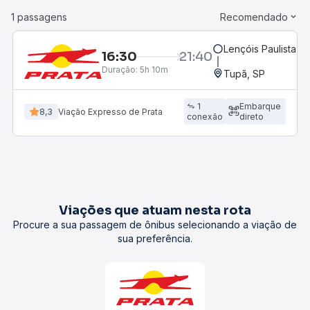
1 passagens
Recomendado
Lençóis Paulista, S
16:30
21:40
Duração:
5h 10m
Tupã, SP
1
Embarque
8,3
Viação Expresso de Prata
conexão
direto
Viações que atuam nesta rota
Procure a sua passagem de ônibus selecionando a viação de
sua preferência.