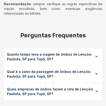
Recomendação:
sempre verifique as regras específicas da
viação escolhida, bem como eventuais exigências
relacionadas ao bilhete.
Perguntas Frequentes
Quanto tempo leva a viagem de ônibus de Lençóis
Paulista, SP para Tupã, SP?
A viagem de ônibus de Lençóis Paulista, SP para Tupã, SP
Qual é o valor da passagem de ônibus de Lençóis
leva em média 5h 10min, podendo variar conforme a
Paulista, SP para Tupã, SP?
viação, o tipo de serviço (convencional, executivo ou
leito) e as condições de tráfego. Na Quero Passagem
O preço da passagem de ônibus de Lençóis Paulista, SP
você consulta os horários disponíveis e vê a duração
Quais empresas de ônibus fazem a rota de Lençóis
para Tupã, SP custa em média R$ 116,14 e varia conforme
exata de cada opção na data desejada.
Paulista, SP para Tupã, SP?
a data da viagem, a empresa, o tipo de poltrona e a
antecedência da compra. Na Quero Passagem você
As viações Expresso de Prata operam o trecho de Lençóis
compara os preços de todas as viações em tempo real e