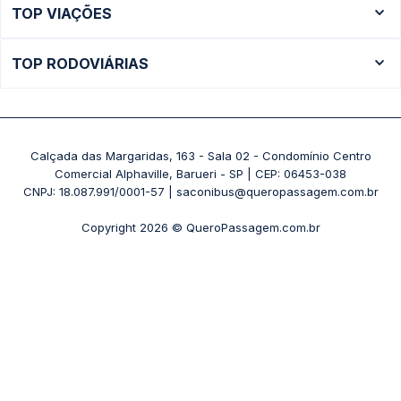
TOP VIAÇÕES
Ônibus São Paulo
Passagens Cometa
Ônibus Brasília
TOP RODOVIÁRIAS
Passagens Gontijo
Ônibus Campinas
Rodoviária São Paulo - Tietê
Passagens 1001
Ônibus Londrina
Rodoviária Rio de Janeiro - Novo Rio
Passagens Águia Branca
+ Destinos
Rodoviária Belo Horizonte - Gov. Israel Pinheiro (Tergip)
Calçada das Margaridas, 163 - Sala 02 - Condomínio Centro
Passagens Pássaro Marron
Comercial Alphaville, Barueri - SP | CEP: 06453-038
Rodoviária Curitiba
+ Viações
CNPJ: 18.087.991/0001-57 | saconibus@queropassagem.com.br
Rodoviária São Paulo - Barra Funda
Copyright 2026 © QueroPassagem.com.br
+ Rodoviárias