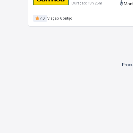
Duração:
18h 25m
Mont
7,0
Viação Gontijo
Procu