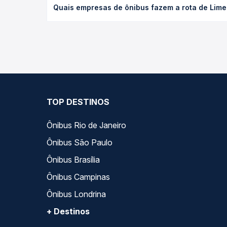
Quais empresas de ônibus fazem a rota de Limei
empresa, o tipo de poltrona e a antecedência da 
para o seu roteiro.
As viações Arte Transportes, Gontijo operam o trec
Passagem você compara todas as opções — empresas
TOP DESTINOS
Ônibus Rio de Janeiro
Ônibus São Paulo
Ônibus Brasília
Ônibus Campinas
Ônibus Londrina
+ Destinos