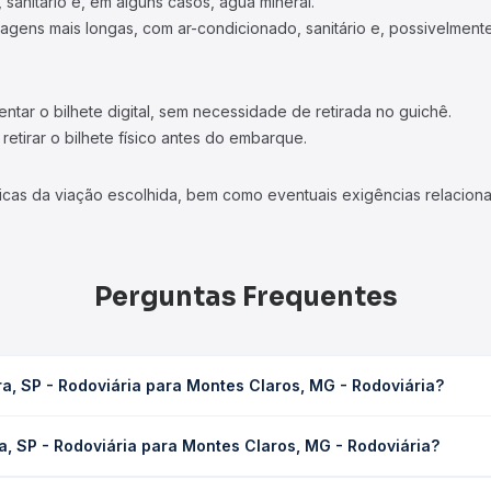
 sanitário e, em alguns casos, água mineral.
viagens mais longas, com ar-condicionado, sanitário e, possivelmente
tar o bilhete digital, sem necessidade de retirada no guichê.
etirar o bilhete físico antes do embarque.
icas da viação escolhida, bem como eventuais exigências relaciona
Perguntas Frequentes
a, SP - Rodoviária para Montes Claros, MG - Rodoviária?
ra Montes Claros, MG - Rodoviária leva em média 19h 54min, podendo
a, SP - Rodoviária para Montes Claros, MG - Rodoviária?
 de tráfego. Na Quero Passagem você consulta os horários disponív
doviária para Montes Claros, MG - Rodoviária custa em média R$ 3