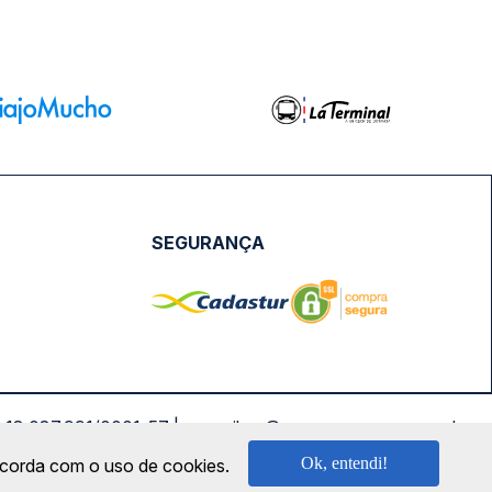
SEGURANÇA
NPJ: 18.087.991/0001-57 | saconibus@queropassagem.com.br
Ok, entendi!
oncorda com o uso de cookies.