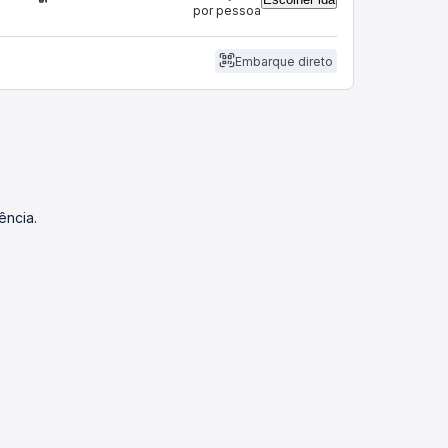
por pessoa
Embarque direto
ência.