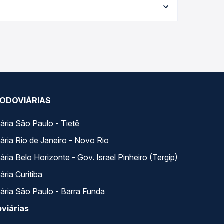
ações em tempo real e garante a melhor oferta
, com horários variados ao longo do dia. Na Quero
e a que melhor se encaixa na sua viagem.
ODOVIÁRIAS
ária São Paulo - Tietê
ária Rio de Janeiro - Novo Rio
ria Belo Horizonte - Gov. Israel Pinheiro (Tergip)
ria Curitiba
ária São Paulo - Barra Funda
viárias