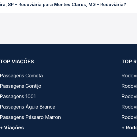
ra, SP - Rodoviária para Montes Claros, MG - Rodoviária?
compra. Na Quero Passagem você compara os preços de todas as vi
ho de Limeira, SP - Rodoviária para Montes Claros, MG - Rodoviária
, horários, tipos de serviço e preços — em um só lugar e escolh
TOP VIAÇÕES
TOP R
Passagens Cometa
Rodovi
Passagens Gontijo
Rodovi
Passagens 1001
Rodoviá
Passagens Águia Branca
Rodoviá
Passagens Pássaro Marron
Rodovi
+ Viações
+ Rodo