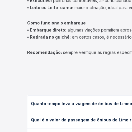
• Executivo:
poltronas confortáveis, ar-condicionado,
• Leito ou Leito-cama:
maior inclinação, ideal para 
Como funciona o embarque
• Embarque direto:
algumas viações permitem apresen
• Retirada no guichê:
em certos casos, é necessário r
Recomendação:
sempre verifique as regras específ
Quanto tempo leva a viagem de ônibus de Limeir
A viagem de ônibus de Limeira, SP - Rodoviária pa
Qual é o valor da passagem de ônibus de Limeir
(convencional, executivo ou leito) e as condições
desejada.
O preço da passagem de ônibus de Limeira, SP - Ro