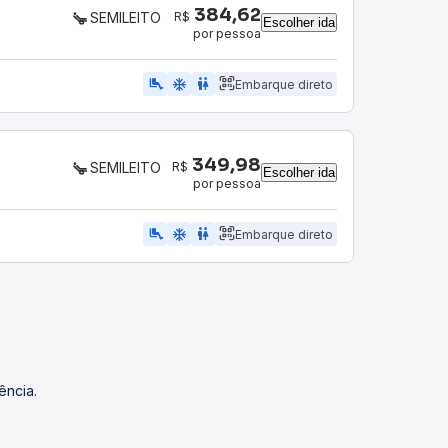
384,62
R$
SEMILEITO
Escolher ida
por pessoa
airline_seat_legroom_extra
ac_unit
WC
Embarque direto
349,98
R$
SEMILEITO
Escolher ida
por pessoa
airline_seat_legroom_extra
ac_unit
WC
Embarque direto
ência.