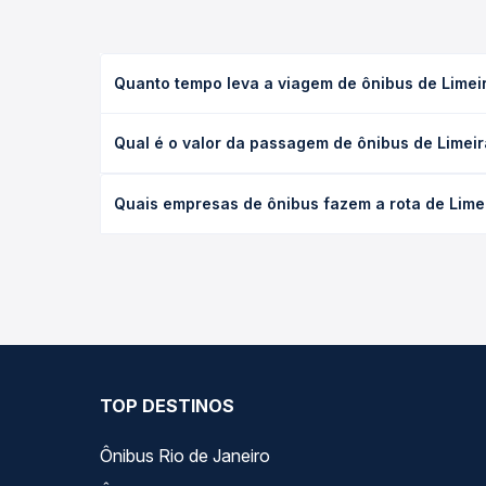
Quanto tempo leva a viagem de ônibus de Limeir
A viagem de ônibus de Limeira, SP - Rodoviária par
Qual é o valor da passagem de ônibus de Limeira
(convencional, executivo ou leito) e as condições
desejada.
O preço da passagem de ônibus de Limeira, SP - Ro
Quais empresas de ônibus fazem a rota de Limei
tipo de poltrona e a antecedência da compra. Na 
roteiro.
As viações Real Expresso operam o trecho de Limei
você compara todas as opções — empresas, horário
TOP DESTINOS
Ônibus Rio de Janeiro