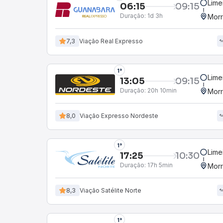
Lime
06:15
09:15
Duração:
1d 3h
Morr
7,3
Viação Real Expresso
1°
Lime
13:05
09:15
Duração:
20h 10min
Morr
8,0
Viação Expresso Nordeste
1°
Lime
17:25
10:30
Duração:
17h 5min
Morr
8,3
Viação Satélite Norte
1°