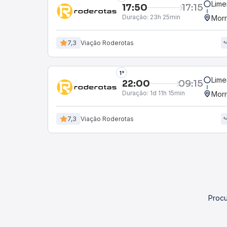
Lime
17:50
17:15
Duração:
23h 25min
Morr
7,3
Viação Roderotas
1°
Lime
22:00
09:15
Duração:
1d 11h 15min
Morr
7,3
Viação Roderotas
Procu