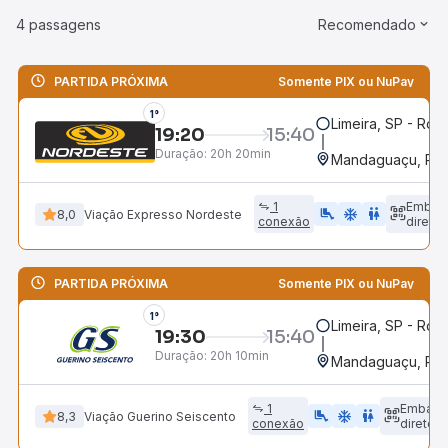
4 passagens
Recomendado
PARTIDA PRÓXIMA
Somente PIX ou NuPay
1°
Limeira, SP - Rod
19:20
15:40
Duração:
20h 20min
Mandaguaçu, PR
1
Embar
airline_seat_legroom_extra
ac_unit
WC
8,0
Viação Expresso Nordeste
conexão
direto
PARTIDA PRÓXIMA
Somente PIX ou NuPay
1°
Limeira, SP - Rod
19:30
15:40
Duração:
20h 10min
Mandaguaçu, PR
1
Embarq
airline_seat_legroom_extra
ac_unit
WC
8,3
Viação Guerino Seiscento
conexão
direto