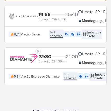
Limeira, SP - Rod
19:55
15:40
Duração:
19h 45min
Mandaguaçu, PR
1
Embarque
airline_seat_legroom_extra
ac_unit
wc
8,7
Viação Garcia
conexão
direto
1°
Limeira, SP - Rod
22:30
21:00
Duração:
22h 30min
Mandaguaçu, PR
1
Embarque
ac_unit
wc
5,3
Viação Expresso Diamante
conexão
direto