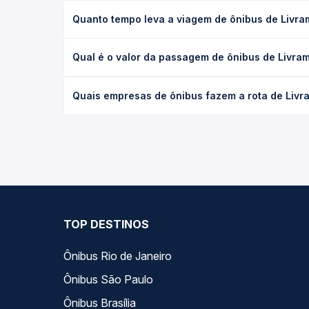
Quanto tempo leva a viagem de ônibus de Livra
A viagem de ônibus de Livramento do Brumado, BA 
Qual é o valor da passagem de ônibus de Livra
executivo ou leito) e as condições de tráfego. Na
O preço da passagem de ônibus de Livramento do B
Quais empresas de ônibus fazem a rota de Livr
poltrona e a antecedência da compra. Na Quero Pa
As viações Águia Branca operam o trecho de Livr
todas as opções — empresas, horários, tipos de se
TOP DESTINOS
Ônibus Rio de Janeiro
Ônibus São Paulo
Ônibus Brasília