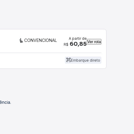
A partir de
CONVENCIONAL
Ver rota
60,85
R$
Embarque direto
ência.