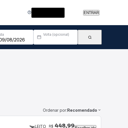
Central de Ajuda
ENTRAR
Ida
Volta (opcional)
Ordenar por:
Recomendado
448,99
R$
LEITO
Escolher ida