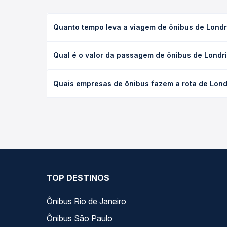
Quanto tempo leva a viagem de ônibus de Londri
A viagem de ônibus de Londrina, PR - Terminal José
Qual é o valor da passagem de ônibus de Londrin
(convencional, executivo ou leito) e as condições
desejada.
O preço da passagem de ônibus de Londrina, PR - T
Quais empresas de ônibus fazem a rota de Londr
o tipo de poltrona e a antecedência da compra. N
roteiro.
As viações Brasil Sul operam o trecho de Londrina,
compara todas as opções — empresas, horários, ti
TOP DESTINOS
Ônibus Rio de Janeiro
Ônibus São Paulo