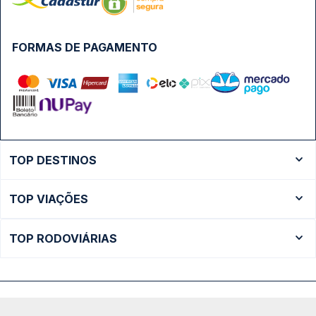
FORMAS DE PAGAMENTO
TOP DESTINOS
Ônibus Rio de Janeiro
TOP VIAÇÕES
Ônibus São Paulo
Passagens Cometa
Ônibus Brasília
TOP RODOVIÁRIAS
Passagens Gontijo
Ônibus Campinas
Rodoviária São Paulo - Tietê
Passagens 1001
Ônibus Londrina
Rodoviária Rio de Janeiro - Novo Rio
Passagens Águia Branca
+ Destinos
Rodoviária Belo Horizonte - Gov. Israel Pinheiro (Tergip)
Calçada das Margaridas, 163 - Sala 02 - Condomínio Centro
Passagens Pássaro Marron