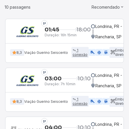
10 passagens
Recomendado
1°
Londrina, PR - Ter
01:45
18:00
Duração:
16h 15min
Rancharia, SP
1
Embarq
airline_seat_legroom_extra
ac_unit
WC
8,3
Viação Guerino Seiscento
conexão
direto
1°
Londrina, PR - Ter
03:00
10:10
Duração:
7h 10min
Rancharia, SP
1
Embarq
airline_seat_legroom_extra
ac_unit
WC
8,3
Viação Guerino Seiscento
conexão
direto
1°
Londrina, PR - Ter
04:00
10:10