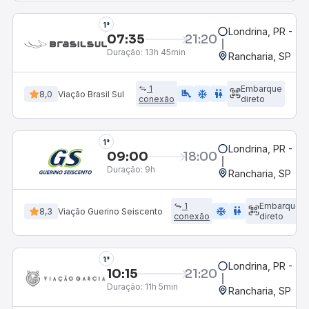
1°
Londrina, PR - Ter
07:35
21:20
Duração:
13h 45min
Rancharia, SP
1
Embarque
airline_seat_legroom_extra
ac_unit
wc
8,0
Viação Brasil Sul
conexão
direto
1°
Londrina, PR - Ter
09:00
18:00
Duração:
9h
Rancharia, SP
1
Embarque
ac_unit
wc
8,3
Viação Guerino Seiscento
conexão
direto
1°
Londrina, PR - Ter
10:15
21:20
Duração:
11h 5min
Rancharia, SP