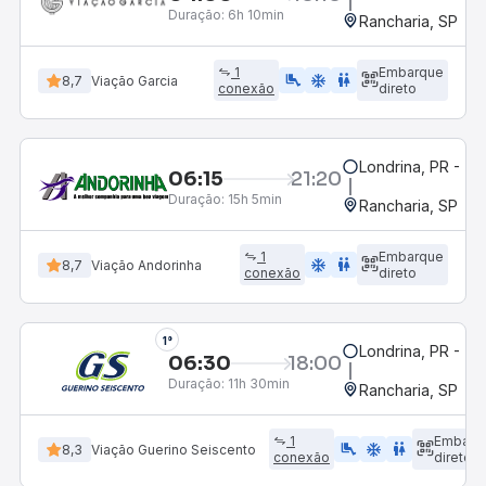
Duração:
6h 10min
Rancharia, SP
1
Embarque
airline_seat_legroom_extra
ac_unit
wc
8,7
Viação Garcia
conexão
direto
Londrina, PR - Ter
06:15
21:20
Duração:
15h 5min
Rancharia, SP
1
Embarque
ac_unit
wc
8,7
Viação Andorinha
conexão
direto
1°
Londrina, PR - Ter
06:30
18:00
Duração:
11h 30min
Rancharia, SP
1
Embarq
airline_seat_legroom_extra
ac_unit
WC
8,3
Viação Guerino Seiscento
conexão
direto