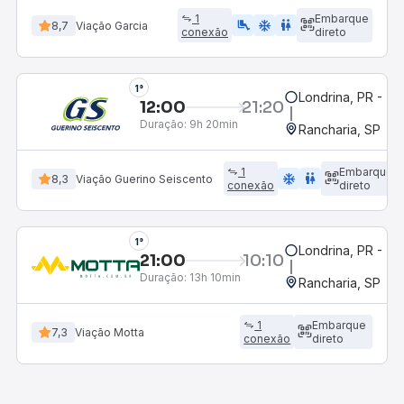
1
Embarque
airline_seat_legroom_extra
ac_unit
WC
8,7
Viação Garcia
conexão
direto
1°
Londrina, PR - Ter
12:00
21:20
Duração:
9h 20min
Rancharia, SP
1
Embarque
ac_unit
wc
8,3
Viação Guerino Seiscento
conexão
direto
1°
Londrina, PR - Ter
21:00
10:10
Duração:
13h 10min
Rancharia, SP
1
Embarque
7,3
Viação Motta
conexão
direto