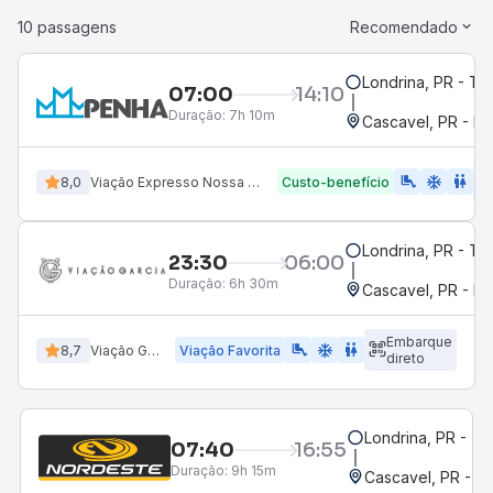
10 passagens
Recomendado
Londrina, PR - Ter
07:00
14:10
Duração:
7h 10m
Cascavel, PR - Ro
airline_seat_legroom_extra
ac_unit
WC
8,0
Viação Expresso Nossa Senhora da Penha
Custo-benefício
Londrina, PR - Ter
23:30
06:00
Duração:
6h 30m
Cascavel, PR - Ro
Embarque
airline_seat_legroom_extra
ac_unit
wc
8,7
Viação Garcia
Viação Favorita
direto
Londrina, PR - Ter
07:40
16:55
Duração:
9h 15m
Cascavel, PR - Ro