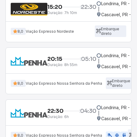
Londrina, PR - Ter
15:20
22:30
Duração:
7h 10m
Cascavel, PR - Ro
Embarque
8,0
Viação Expresso Nordeste
direto
Londrina, PR - Ter
20:15
05:10
Duração:
8h 55m
Cascavel, PR - Ro
Embarque
8,0
Viação Expresso Nossa Senhora da Penha
direto
Londrina, PR - Ter
22:30
04:30
Duração:
6h
Cascavel, PR - Ro
E
airline_seat_legroom_extra
ac_unit
WC
8,0
Viação Expresso Nossa Senhora da Penha