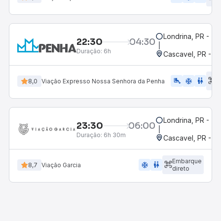
d
Londrina, PR - Ter
22:30
04:30
Duração:
6h
Cascavel, PR - Ro
E
airline_seat_legroom_extra
ac_unit
wc
8,0
Viação Expresso Nossa Senhora da Penha
d
Londrina, PR - Ter
23:30
06:00
Duração:
6h 30m
Cascavel, PR - Ro
Embarque
ac_unit
wc
8,7
Viação Garcia
direto