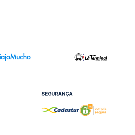
NPJ: 18.087.991/0001-57 | saconibus@queropassagem.com.br