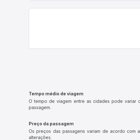
Tipos de ônibus disponíveis
• Convencional:
ônibus com poltronas do tipo conve
• Executivo:
poltronas confortáveis, ar-condicionado,
• Leito ou Leito-cama:
maior inclinação, ideal para 
Como funciona o embarque
• Embarque direto:
algumas viações permitem apresen
• Retirada no guichê:
em certos casos, é necessário r
Recomendação:
sempre verifique as regras específ
Quanto tempo leva a viagem de ônibus de Luca