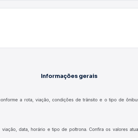
ncional geralmente possuem uma inclinação até 45º e banheiro.
 sanitário e, em alguns casos, água mineral.
viagens mais longas, com ar-condicionado, sanitário e, possivelmente
tar o bilhete digital, sem necessidade de retirada no guichê.
etirar o bilhete físico antes do embarque.
icas da viação escolhida, bem como eventuais exigências relaciona
Perguntas Frequentes
s do Rio Verde, MT - TODOS para União do Sul, MT - TODOS?