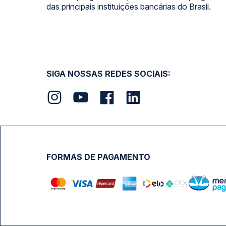
Calçada das Margaridas, 163 - Sala 02 - Condomínio Cent