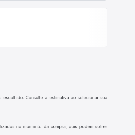
, água mineral.
das ao bilhete.