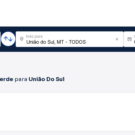
Indo para
Verde
para
União Do Sul
18h00 - 23h59