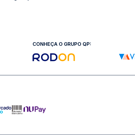
ro Comercial Alphaville, Barueri - SP | CEP: 06453-038 | C
Copyright 2026 © QueroPassagem.com.br