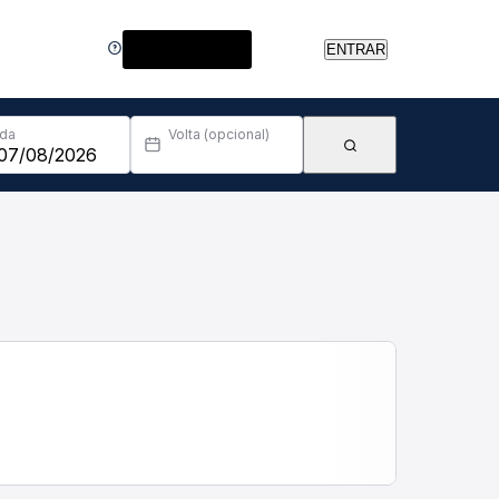
Central de Ajuda
ENTRAR
Ida
Volta (opcional)
Ordenar por:
Recomendado