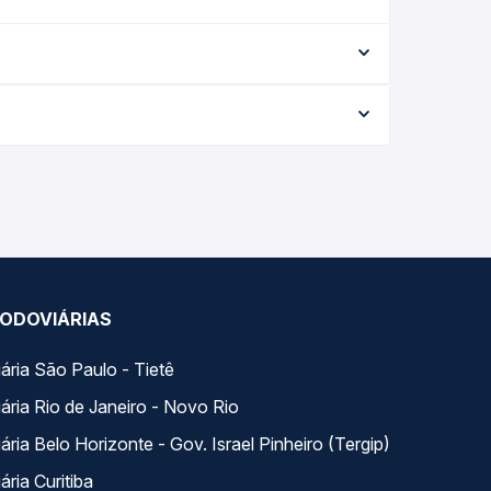
viárias
Destinos
Atendimento Online
Afiliados
nosco
Rodomilhas
Viajo Mucho
s
La terminal Costa Rica