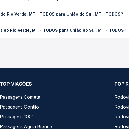
+ Viações
+ Rodo
Sobre nós
Termos de uso
Trabalhe Co
Política de privacidade
Gratuidade
gura!
Termos de Uso Louge Vip
Auto Viaçõe
 protegidos,
Imprensa
Rodoviárias
 de crédito
Minha Conta
 e de segurança