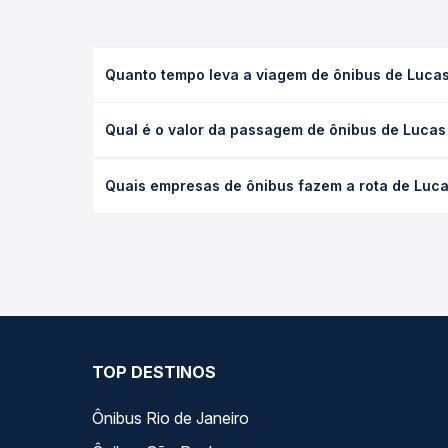
Quanto tempo leva a viagem de ônibus de Lucas
A viagem de ônibus de Lucas do Rio Verde, MT par
Qual é o valor da passagem de ônibus de Lucas
(convencional, executivo ou leito) e as condições
desejada.
O preço da passagem de ônibus de Lucas do Rio Ve
Quais empresas de ônibus fazem a rota de Luca
tipo de poltrona e a antecedência da compra. Na 
roteiro.
As viações Ouro e Prata operam o trecho de Lucas
compara todas as opções — empresas, horários, ti
TOP DESTINOS
Ônibus Rio de Janeiro