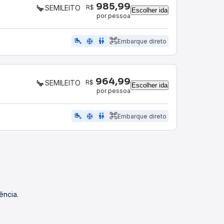
985,99
R$
SEMILEITO
Escolher ida
por pessoa
airline_seat_legroom_extra
ac_unit
WC
Embarque direto
964,99
R$
SEMILEITO
Escolher ida
por pessoa
airline_seat_legroom_extra
ac_unit
WC
Embarque direto
ência.