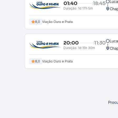
Luca
01:40
18:45
Duração:
1d 17h 5m
Chap
8,0
Viação Ouro e Prata
Luca
20:00
11:30
Duração:
1d 15h 30m
Chap
8,0
Viação Ouro e Prata
Procu