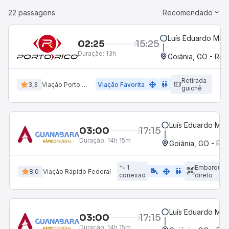
22 passagens
Recomendado
Luís Eduardo Mag
02:25
15:25
Duração:
13h
Goiânia, GO - Rod
Retirada
ac_unit
wc
3,3
Viação Porto Rico
Viação Favorita
guichê
Luís Eduardo Mag
03:00
17:15
Duração:
14h 15m
Goiânia, GO - Rod
1
Embarque
airline_seat_legroom_extra
ac_unit
WC
8,0
Viação Rápido Federal
conexão
direto
Luís Eduardo Mag
03:00
17:15
Duração:
14h 15m