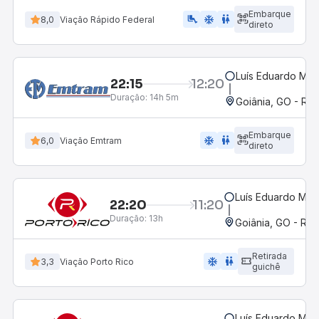
Embarque
airline_seat_legroom_extra
ac_unit
wc
8,0
Viação Rápido Federal
direto
Luís Eduardo Mag
22:15
12:20
Duração:
14h 5m
Goiânia, GO - Rod
Embarque
ac_unit
wc
6,0
Viação Emtram
direto
Luís Eduardo Mag
22:20
11:20
Duração:
13h
Goiânia, GO - Rod
Retirada
ac_unit
wc
3,3
Viação Porto Rico
guichê
Luís Eduardo Mag