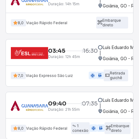
Duração:
14h 15m
Goiânia, GO - Rod
Embarque
8,0
Viação Rápido Federal
direto
Luís Eduardo Mag
03:45
16:30
Duração:
12h 45m
Goiânia, GO - Rod
Retirada
ac_unit
wc
7,0
Viação Expresso São Luiz
guichê
Luís Eduardo Mag
09:40
07:35
Duração:
21h 55m
Goiânia, GO - Rod
1
Embarque
ac_unit
wc
8,0
Viação Rápido Federal
conexão
direto