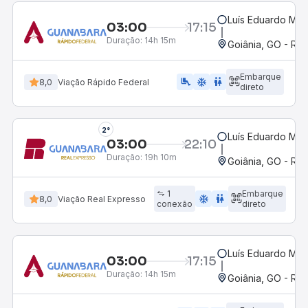
Luís Eduardo Mag
03:00
17:15
Duração:
14h 15m
Goiânia, GO - Rod
Embarque
airline_seat_legroom_extra
ac_unit
WC
8,0
Viação Rápido Federal
direto
2°
Luís Eduardo Mag
03:00
22:10
Duração:
19h 10m
Goiânia, GO - Rod
1
Embarque
ac_unit
wc
8,0
Viação Real Expresso
conexão
direto
Luís Eduardo Mag
03:00
17:15
Duração:
14h 15m
Goiânia, GO - Rod