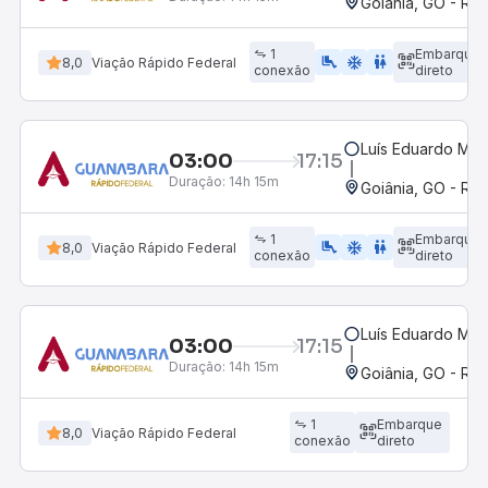
Goiânia, GO - Rod
1
Embarque
airline_seat_legroom_extra
ac_unit
wc
8,0
Viação Rápido Federal
conexão
direto
Luís Eduardo Mag
03:00
17:15
Duração:
14h 15m
Goiânia, GO - Rod
1
Embarque
airline_seat_legroom_extra
ac_unit
wc
8,0
Viação Rápido Federal
conexão
direto
Luís Eduardo Mag
03:00
17:15
Duração:
14h 15m
Goiânia, GO - Rod
1
Embarque
8,0
Viação Rápido Federal
conexão
direto