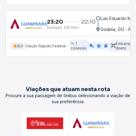
Luís Eduardo Mag
23:20
22:10
Duração:
22h 50m
Goiânia, GO - Rod
1
Embarque
airline_seat_legroom_extra
ac_unit
wc
8,0
Viação Rápido Federal
conexão
direto
Viações que atuam nesta rota
Procure a sua passagem de ônibus selecionando a viação de
sua preferência.