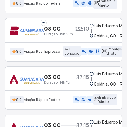
Embarque
airline_seat_legroom_extra
ac_unit
wc
8,0
Viação Rápido Federal
direto
2°
Luís Eduardo Mag
03:00
22:10
Duração:
19h 10m
Goiânia, GO - Rod
1
Embarque
airline_seat_legroom_extra
ac_unit
wc
8,0
Viação Real Expresso
conexão
direto
Luís Eduardo Mag
03:00
17:15
Duração:
14h 15m
Goiânia, GO - Rod
Embarque
airline_seat_legroom_extra
ac_unit
wc
8,0
Viação Rápido Federal
direto
Luís Eduardo Mag
03:00
17:15