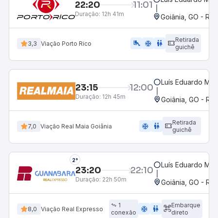
22:20
11:01
Duração:
12h 41m
Goiânia, GO - Rod
Retirada
airline_seat_legroom_extra
ac_unit
wc
3,3
Viação Porto Rico
guichê
Luís Eduardo Mag
23:15
12:00
Duração:
12h 45m
Goiânia, GO - Rod
Retirada
ac_unit
wc
7,0
Viação Real Maia Goiânia
guichê
2°
Luís Eduardo Mag
23:20
22:10
Duração:
22h 50m
Goiânia, GO - Rod
1
Embarque
ac_unit
wc
8,0
Viação Real Expresso
conexão
direto