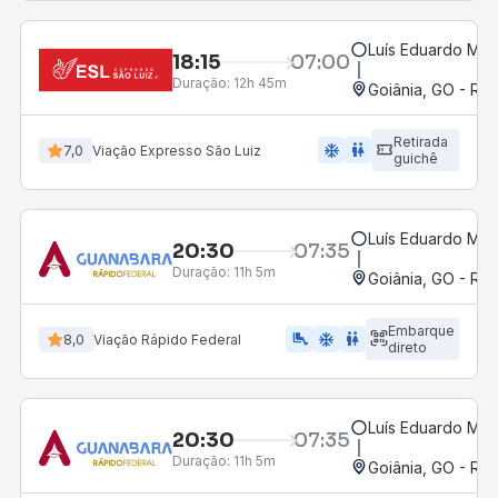
Luís Eduardo Mag
18:15
07:00
Duração:
12h 45m
Goiânia, GO - Rod
Retirada
ac_unit
wc
7,0
Viação Expresso São Luiz
guichê
Luís Eduardo Mag
20:30
07:35
Duração:
11h 5m
Goiânia, GO - Rod
Embarque
airline_seat_legroom_extra
ac_unit
wc
8,0
Viação Rápido Federal
direto
Luís Eduardo Mag
20:30
07:35
Duração:
11h 5m
Goiânia, GO - Rod