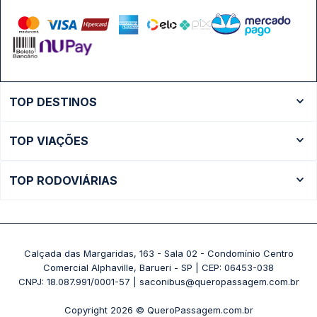
TOP DESTINOS
Ônibus Rio de Janeiro
TOP VIAÇÕES
Ônibus São Paulo
Passagens Cometa
Ônibus Brasília
TOP RODOVIÁRIAS
Passagens Gontijo
Ônibus Campinas
Rodoviária São Paulo - Tietê
Passagens 1001
Ônibus Londrina
Rodoviária Rio de Janeiro - Novo Rio
Passagens Águia Branca
+ Destinos
Rodoviária Belo Horizonte - Gov. Israel Pinheiro (Tergip)
Calçada das Margaridas, 163 - Sala 02 - Condomínio Centro
Passagens Pássaro Marron
Comercial Alphaville, Barueri - SP | CEP: 06453-038
Rodoviária Curitiba
+ Viações
CNPJ: 18.087.991/0001-57 | saconibus@queropassagem.com.br
Rodoviária São Paulo - Barra Funda
Copyright 2026 © QueroPassagem.com.br