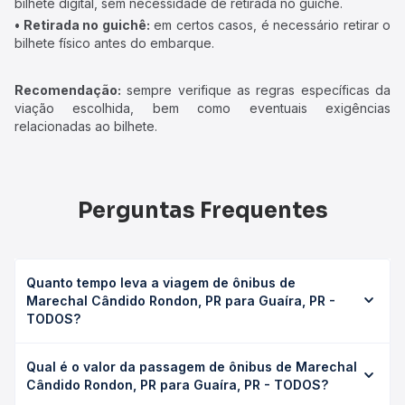
bilhete digital, sem necessidade de retirada no guichê.
• Retirada no guichê:
em certos casos, é necessário retirar o
bilhete físico antes do embarque.
Recomendação:
sempre verifique as regras específicas da
viação escolhida, bem como eventuais exigências
relacionadas ao bilhete.
Perguntas Frequentes
Quanto tempo leva a viagem de ônibus de
Marechal Cândido Rondon, PR para Guaíra, PR -
TODOS?
A viagem de ônibus de Marechal Cândido Rondon, PR
Qual é o valor da passagem de ônibus de Marechal
para Guaíra, PR - TODOS leva em média 1h 33min,
Cândido Rondon, PR para Guaíra, PR - TODOS?
podendo variar conforme a viação, o tipo de serviço