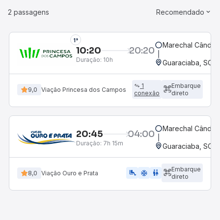
2 passagens
Recomendado
1°
Marechal Cândid
10:20
20:20
Duração:
10h
Guaraciaba, SC
1
Embarque
9,0
Viação Princesa dos Campos
conexão
direto
Marechal Cândid
20:45
04:00
Duração:
7h 15m
Guaraciaba, SC
Embarque
airline_seat_legroom_extra
ac_unit
WC
8,0
Viação Ouro e Prata
direto