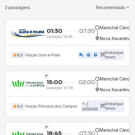
3 passagens
Recomendado
Marechal Cândid
01:30
07:30
Duração:
1d 6h
Nova Xavantina,
Embarque
airline_seat_legroom_extra
ac_unit
WC
8,0
Viação Ouro e Prata
direto
1°
Marechal Cândid
15:00
02:00
Duração:
1d 11h
Nova Xavantina,
1
Embarque
9,0
Viação Princesa dos Campos
conexão
direto
1°
Marechal Cândid
18:45
07:30