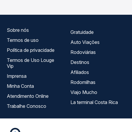
Passagem você compara todas as opções — empresas,
horários, tipos de serviço e preços — em um só lugar e
escolhe a que melhor se encaixa na sua viagem.
Sobre nós
Gratuidade
Termos de uso
Auto Viações
Política de privacidade
Rodoviárias
Termos de Uso Louge
Destinos
Vip
Afiliados
Imprensa
Rodomilhas
Minha Conta
Viajo Mucho
Atendimento Online
La terminal Costa Rica
Trabalhe Conosco