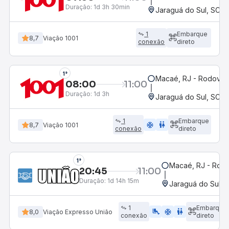
Duração:
1d 3h 30min
Jaraguá do Sul, SC
1
Embarque
8,7
Viação 1001
conexão
direto
1°
Macaé, RJ - Rodoviár
08:00
11:00
Duração:
1d 3h
Jaraguá do Sul, SC
1
Embarque
ac_unit
wc
8,7
Viação 1001
conexão
direto
1°
Macaé, RJ - Rodo
20:45
11:00
Duração:
1d 14h 15m
Jaraguá do Sul, 
1
Embarque
airline_seat_legroom_extra
ac_unit
WC
8,0
Viação Expresso União
conexão
direto