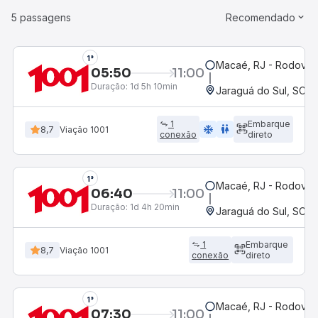
5 passagens
Recomendado
1°
Macaé, RJ - Rodoviár
05:50
11:00
Duração:
1d 5h 10min
Jaraguá do Sul, SC
1
Embarque
ac_unit
wc
8,7
Viação 1001
conexão
direto
1°
Macaé, RJ - Rodoviár
06:40
11:00
Duração:
1d 4h 20min
Jaraguá do Sul, SC
1
Embarque
8,7
Viação 1001
conexão
direto
1°
Macaé, RJ - Rodoviár
07:30
11:00