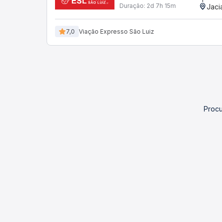
Duração:
2d 7h 15m
Jaci
7,0
Viação Expresso São Luiz
Procu