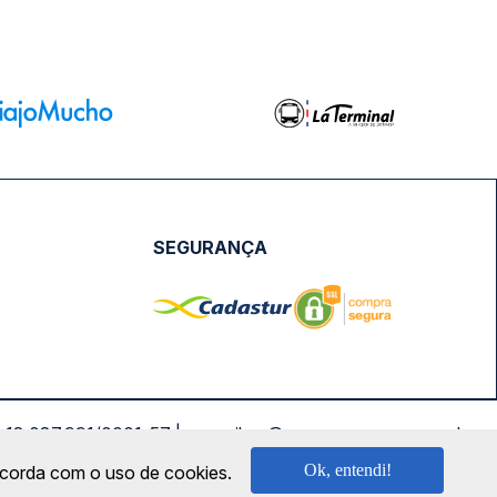
SEGURANÇA
NPJ: 18.087.991/0001-57 | saconibus@queropassagem.com.br
Ok, entendi!
oncorda com o uso de cookies.