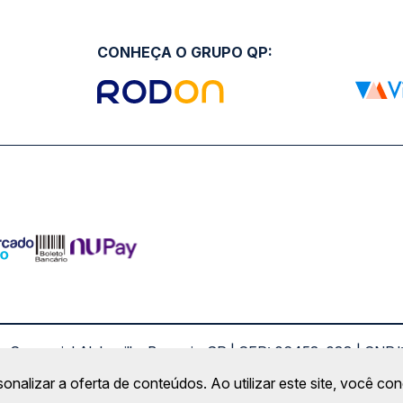
CONHEÇA O GRUPO QP:
ro Comercial Alphaville, Barueri - SP | CEP: 06453-038 | C
Copyright 2026 © QueroPassagem.com.br
sonalizar a oferta de conteúdos. Ao utilizar este site, você c