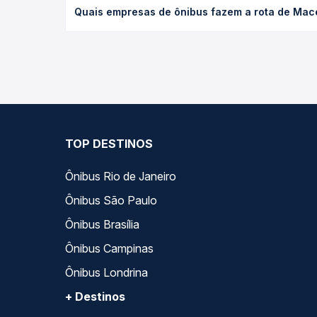
Quais empresas de ônibus fazem a rota de Macei
tipo de poltrona e a antecedência da compra. Na 
roteiro.
As viações Expresso São Luiz operam o trecho de M
compara todas as opções — empresas, horários, ti
TOP DESTINOS
Ônibus Rio de Janeiro
Ônibus São Paulo
Ônibus Brasília
Ônibus Campinas
Ônibus Londrina
+ Destinos