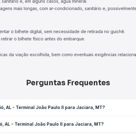
 sanitário e, em alguns casos, água mineral.
viagens mais longas, com ar-condicionado, sanitário e, possivelmente
tar o bilhete digital, sem necessidade de retirada no guichê.
etirar o bilhete físico antes do embarque.
icas da viação escolhida, bem como eventuais exigências relaciona
Perguntas Frequentes
, AL - Terminal João Paulo II para Jaciara, MT?
Paulo II para Jaciara, MT leva em média 54h 47min, podendo variar 
, AL - Terminal João Paulo II para Jaciara, MT?
 de tráfego. Na Quero Passagem você consulta os horários disponív
minal João Paulo II para Jaciara, MT custa em média R$ 1.076,49 