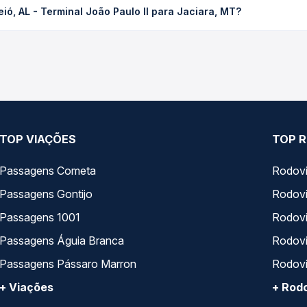
ó, AL - Terminal João Paulo II para Jaciara, MT?
Quero Passagem você compara os preços de todas as viações em tem
aceió, AL - Terminal João Paulo II para Jaciara, MT, com horário
pos de serviço e preços — em um só lugar e escolhe a que melhor 
TOP VIAÇÕES
TOP R
Passagens Cometa
Rodovi
Passagens Gontijo
Rodovi
Passagens 1001
Rodoviá
Passagens Águia Branca
Rodoviá
Passagens Pássaro Marron
Rodovi
+ Viações
+ Rodo