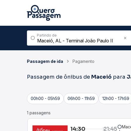
Partindo de
Passagem de ida
Pagamento
Passagem de ônibus de
Maceió
para
J
00h00 - 05h59
06h00 - 11h59
12h00 - 17h59
1 passagens
Mace
14:30
21:45