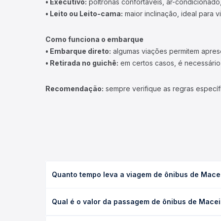
• Executivo:
poltronas confortáveis, ar-condicionado,
• Leito ou Leito-cama:
maior inclinação, ideal para 
Como funciona o embarque
• Embarque direto:
algumas viações permitem apresen
• Retirada no guichê:
em certos casos, é necessário r
Recomendação:
sempre verifique as regras específ
Quanto tempo leva a viagem de ônibus de Maceió
A viagem de ônibus de Maceió, AL - Terminal João 
Qual é o valor da passagem de ônibus de Maceió
(convencional, executivo ou leito) e as condições
desejada.
O preço da passagem de ônibus de Maceió, AL - Ter