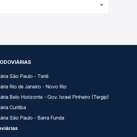
po real e garante a melhor oferta para o seu
s variados ao longo do dia. Na Quero Passagem você
se encaixa na sua viagem.
ODOVIÁRIAS
ária São Paulo - Tietê
ária Rio de Janeiro - Novo Rio
ria Belo Horizonte - Gov. Israel Pinheiro (Tergip)
ria Curitiba
ária São Paulo - Barra Funda
viárias