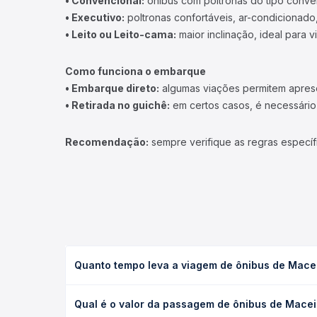
• Convencional:
ônibus com poltronas do tipo conve
• Executivo:
poltronas confortáveis, ar-condicionado,
• Leito ou Leito-cama:
maior inclinação, ideal para 
Como funciona o embarque
• Embarque direto:
algumas viações permitem apresen
• Retirada no guichê:
em certos casos, é necessário r
Recomendação:
sempre verifique as regras específ
Quanto tempo leva a viagem de ônibus de Macei
A viagem de ônibus de Maceió, AL - Terminal João 
Qual é o valor da passagem de ônibus de Maceió
(convencional, executivo ou leito) e as condições