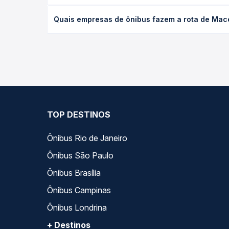
desejada.
O preço da passagem de ônibus de Maceió, AL - Ter
Quais empresas de ônibus fazem a rota de Mace
viagem, a empresa, o tipo de poltrona e a antece
oferta para o seu roteiro.
As viações Real Alagoas operam o trecho de Maceió
Passagem você compara todas as opções — empresas
TOP DESTINOS
Ônibus Rio de Janeiro
Ônibus São Paulo
Ônibus Brasília
Ônibus Campinas
Ônibus Londrina
+ Destinos