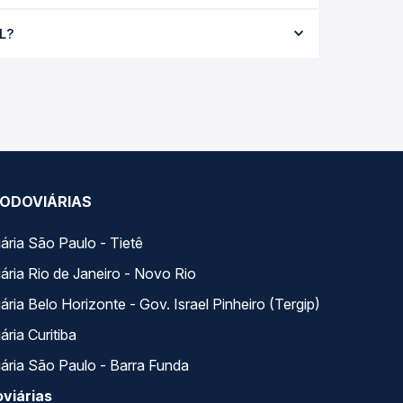
a não identificado e varia conforme a data da
AL?
odas as viações em tempo real e garante a melhor
 horários variados ao longo do dia. Na Quero
e a que melhor se encaixa na sua viagem.
ODOVIÁRIAS
ária São Paulo - Tietê
ária Rio de Janeiro - Novo Rio
ria Belo Horizonte - Gov. Israel Pinheiro (Tergip)
ria Curitiba
ária São Paulo - Barra Funda
viárias