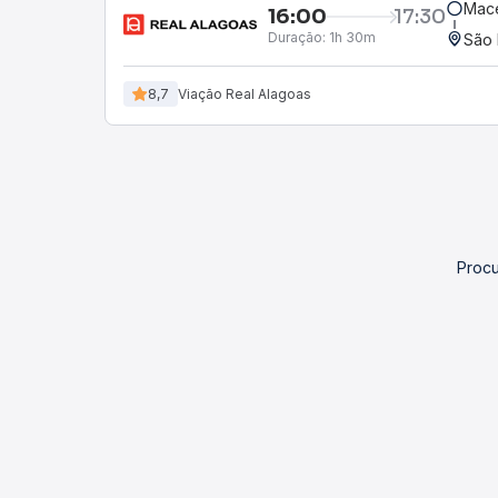
Mace
16:00
17:30
Duração:
1h 30m
São 
8,7
Viação Real Alagoas
Procu