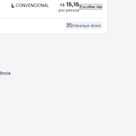
15,15
R$
CONVENCIONAL
Escolher ida
por pessoa
Embarque direto
ência.