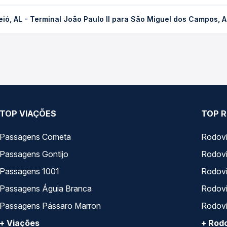
minal João Paulo II para São Miguel dos Campos, AL custa em médi
ió, AL - Terminal João Paulo II para São Miguel dos Campos, 
dência da compra. Na Quero Passagem você compara os preços de t
, AL - Terminal João Paulo II para São Miguel dos Campos, AL, com
, horários, tipos de serviço e preços — em um só lugar e escolh
TOP VIAÇÕES
TOP R
Passagens Cometa
Rodovi
Passagens Gontijo
Rodovi
Passagens 1001
Rodoviá
Passagens Águia Branca
Rodoviá
Passagens Pássaro Marron
Rodovi
+ Viações
+ Rodo