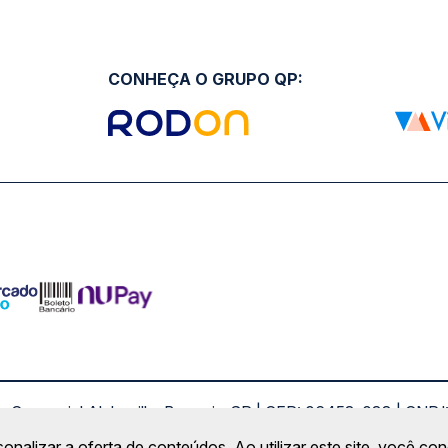
CONHEÇA O GRUPO QP:
ro Comercial Alphaville, Barueri - SP | CEP: 06453-038 | C
Copyright 2026 © QueroPassagem.com.br
sonalizar a oferta de conteúdos. Ao utilizar este site, você c