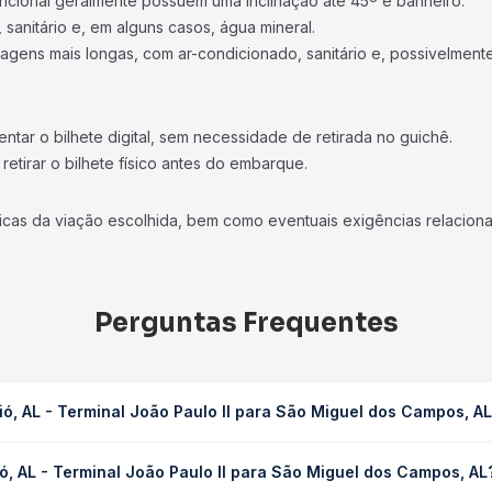
ncional geralmente possuem uma inclinação até 45º e banheiro.
 sanitário e, em alguns casos, água mineral.
viagens mais longas, com ar-condicionado, sanitário e, possivelmente
tar o bilhete digital, sem necessidade de retirada no guichê.
etirar o bilhete físico antes do embarque.
icas da viação escolhida, bem como eventuais exigências relaciona
Perguntas Frequentes
ó, AL - Terminal João Paulo II para São Miguel dos Campos, A
Paulo II para São Miguel dos Campos, AL leva em média 0 horas, po
, AL - Terminal João Paulo II para São Miguel dos Campos, AL
 de tráfego. Na Quero Passagem você consulta os horários disponív