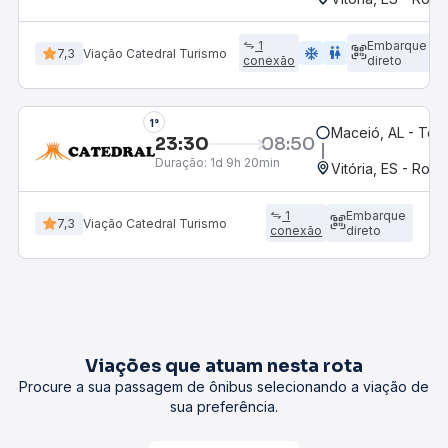
1
Embarque
ac_unit
wc
7,3
Viação Catedral Turismo
conexão
direto
1°
Maceió, AL - Term
23:30
08:50
Duração:
1d 9h 20min
Vitória, ES - Rodo
1
Embarque
7,3
Viação Catedral Turismo
conexão
direto
Viações que atuam nesta rota
Procure a sua passagem de ônibus selecionando a viação de
sua preferência.