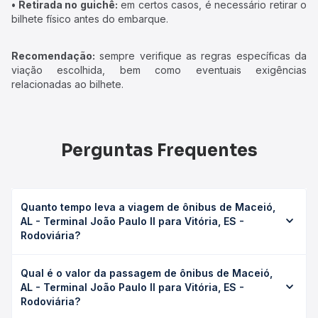
• Retirada no guichê:
em certos casos, é necessário retirar o
bilhete físico antes do embarque.
Recomendação:
sempre verifique as regras específicas da
viação escolhida, bem como eventuais exigências
relacionadas ao bilhete.
Perguntas Frequentes
Quanto tempo leva a viagem de ônibus de Maceió,
AL - Terminal João Paulo II para Vitória, ES -
Rodoviária?
A viagem de ônibus de Maceió, AL - Terminal João Paulo II
Qual é o valor da passagem de ônibus de Maceió,
para Vitória, ES - Rodoviária leva em média 31h 14min,
AL - Terminal João Paulo II para Vitória, ES -
podendo variar conforme a viação, o tipo de serviço
Rodoviária?
(convencional, executivo ou leito) e as condições de
tráfego. Na Quero Passagem você consulta os horários