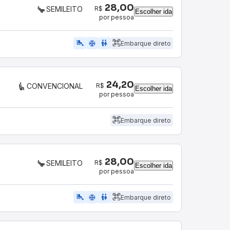
28,00
R$
SEMILEITO
Escolher ida
por pessoa
airline_seat_legroom_extra
ac_unit
WC
Embarque direto
24,20
R$
CONVENCIONAL
Escolher ida
por pessoa
Embarque direto
28,00
R$
SEMILEITO
Escolher ida
por pessoa
airline_seat_legroom_extra
ac_unit
WC
Embarque direto