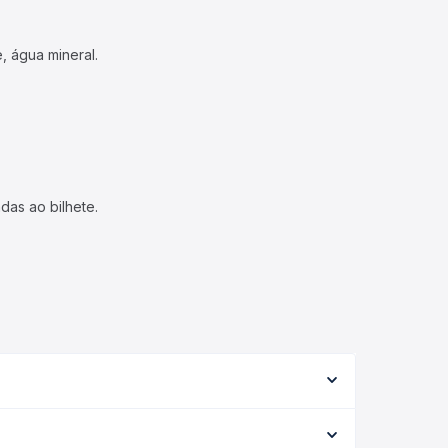
, água mineral.
das ao bilhete.
de serviço (convencional, executivo ou leito) e as
 na data desejada.