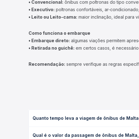
• Convencional:
ônibus com poltronas do tipo conve
• Executivo:
poltronas confortáveis, ar-condicionado,
• Leito ou Leito-cama:
maior inclinação, ideal para 
Como funciona o embarque
• Embarque direto:
algumas viações permitem apresen
• Retirada no guichê:
em certos casos, é necessário r
Recomendação:
sempre verifique as regras específ
Quanto tempo leva a viagem de ônibus de Malta
A viagem de ônibus de Malta, PB para Aparecida, PB
Qual é o valor da passagem de ônibus de Malta,
condições de tráfego. Na Quero Passagem você con