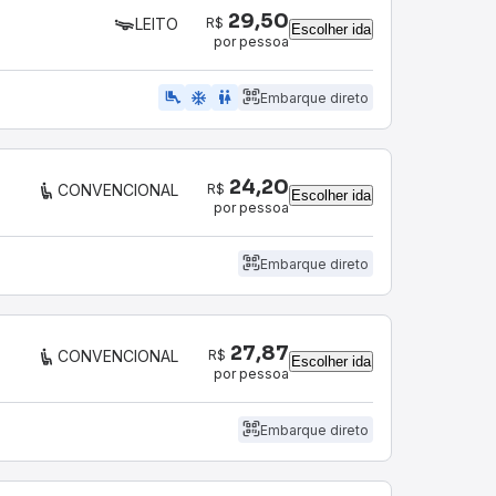
29,50
R$
LEITO
Escolher ida
por pessoa
airline_seat_legroom_extra
ac_unit
wc
Embarque direto
24,20
R$
CONVENCIONAL
Escolher ida
por pessoa
Embarque direto
27,87
R$
CONVENCIONAL
Escolher ida
por pessoa
Embarque direto