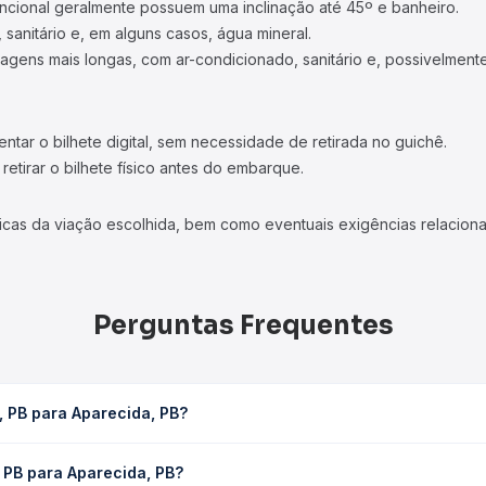
ncional geralmente possuem uma inclinação até 45º e banheiro.
 sanitário e, em alguns casos, água mineral.
viagens mais longas, com ar-condicionado, sanitário e, possivelmente
tar o bilhete digital, sem necessidade de retirada no guichê.
etirar o bilhete físico antes do embarque.
icas da viação escolhida, bem como eventuais exigências relaciona
Perguntas Frequentes
, PB para Aparecida, PB?
 leva em média 1h 15min, podendo variar conforme a viação, o tipo 
 PB para Aparecida, PB?
sulta os horários disponíveis e vê a duração exata de cada opção