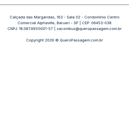
Passagens 1001
Ônibus Londrina
Rodoviária Rio de Janeiro - Novo Rio
Passagens Águia Branca
+ Destinos
Rodoviária Belo Horizonte - Gov. Israel Pinheiro (Tergip)
Calçada das Margaridas, 163 - Sala 02 - Condomínio Centro
Passagens Pássaro Marron
Comercial Alphaville, Barueri - SP | CEP: 06453-038
Rodoviária Curitiba
+ Viações
CNPJ: 18.087.991/0001-57 | saconibus@queropassagem.com.br
Rodoviária São Paulo - Barra Funda
Copyright 2026 © QueroPassagem.com.br
+ Rodoviárias